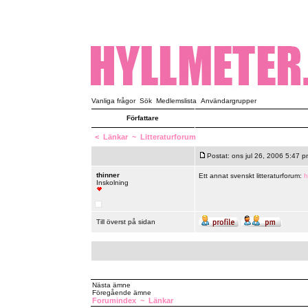
Vanliga frågor
Sök
Medlemslista
Användargrupper
Författare
<
Länkar
~
Litteraturforum
Postat: ons jul 26, 2006 5:47 p
thinner
Ett annat svenskt litteraturforum:
h
Inskolning
Till överst på sidan
Nästa ämne
Föregående ämne
Forumindex
~
Länkar