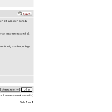
eten att läsa igen som du
r att läsa och bara må så
n för mig ofattbar jobbiga
 + 1 timme (svensk normaltid)
Sida
1
av
1