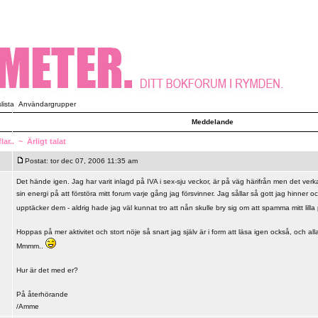
ista
Användargrupper
Meddelande
ar..
~
Ärligt talat
Postat: tor dec 07, 2006 11:35 am
Det hände igen. Jag har varit inlagd på IVA i sex-sju veckor, är på väg härifrån men det verka
sin energi på att förstöra mitt forum varje gång jag försvinner. Jag sållar så gott jag hinner oc
upptäcker dem - aldrig hade jag väl kunnat tro att nån skulle bry sig om att spamma mitt lill
Hoppas på mer aktivitet och stort nöje så snart jag själv är i form att läsa igen också, och all
Mmmm..
Hur är det med er?
På återhörande
/Amme