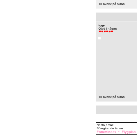
Till överst på sidan
iggy
Glad i hågen
Till överst på sidan
Nästa ämne
Föregående ämne
Forumindex
~
Flygplan o