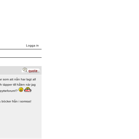
Logga in
r som att nån har lagt all
h täpper till hålen när jag
a pytteforum!?
a böcker från i somras!