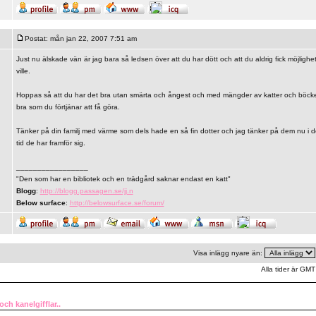
Postat: mån jan 22, 2007 7:51 am
Just nu älskade vän är jag bara så ledsen över att du har dött och att du aldrig fick möjligh
ville.
Hoppas så att du har det bra utan smärta och ångest och med mängder av katter och böcke
bra som du förtjänar att få göra.
Tänker på din familj med värme som dels hade en så fin dotter och jag tänker på dem nu i de
tid de har framför sig.
_________________
"Den som har en bibliotek och en trädgård saknar endast en katt"
Blogg
:
http://blogg.passagen.se/jj.n
Below surface
:
http://belowsurface.se/forum/
Visa inlägg nyare än:
Alla tider är GMT
ch kanelgifflar..