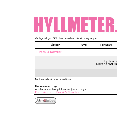
Vanliga frågor
Sök
Medlemslista
Användargrupper
Ämnen
Svar
Författare
<
Poesi & Noveller
Det finns 
Klicka på
Nytt Ä
Markera alla ämnen som lästa
Moderatorer
: Inga
Användare online på forumet just nu: Inga
Forumindex
~
Poesi & Noveller