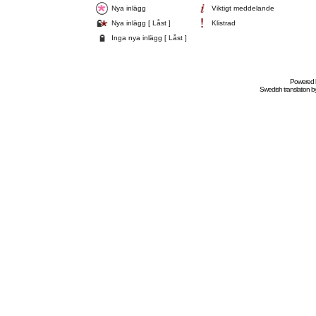
Nya inlägg
Viktigt meddelande
Nya inlägg [ Låst ]
Klistrad
Inga nya inlägg [ Låst ]
Powered
Swedish
translation b