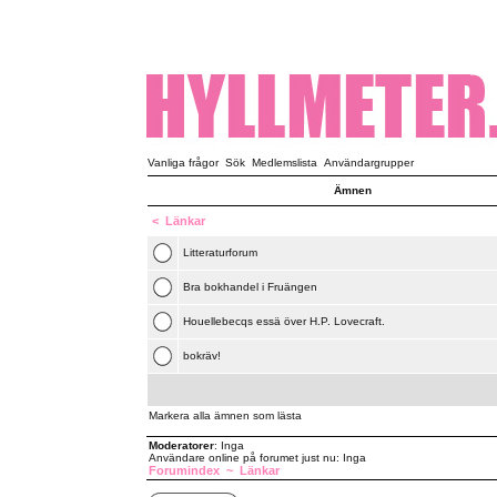
Vanliga frågor
Sök
Medlemslista
Användargrupper
Ämnen
<
Länkar
Litteraturforum
Bra bokhandel i Fruängen
Houellebecqs essä över H.P. Lovecraft.
bokräv!
Markera alla ämnen som lästa
Moderatorer
: Inga
Användare online på forumet just nu: Inga
Forumindex
~
Länkar