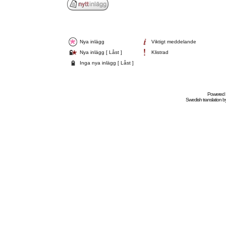
Nya inlägg
Viktigt meddelande
Nya inlägg [ Låst ]
Klistrad
Inga nya inlägg [ Låst ]
Powered
Swedish
translation b