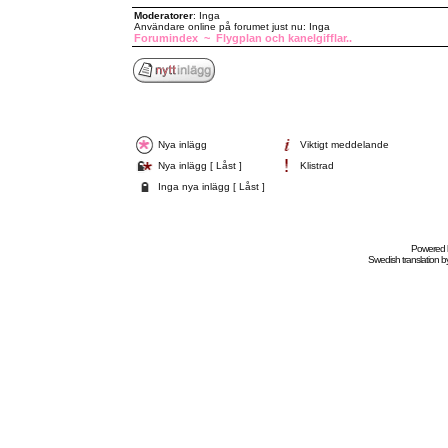
Moderatorer
: Inga
Användare online på forumet just nu: Inga
Forumindex
~
Flygplan och kanelgifflar..
Nya inlägg
Viktigt meddelande
Nya inlägg [ Låst ]
Klistrad
Inga nya inlägg [ Låst ]
Powered
Swedish
translation b