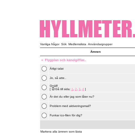
Vanliga frågor
Sök
Medlemslista
Användargrupper
Ämnen
<
Flygplan och kanelgifflar..
Ärligt talat
Jo, så atte..
Gnäll!
[
Gå till sida:
1
,
2
,
3
,
4
]
Är det du eller jag som låter nu?
Problem med aktiveringsmail?
Funkar ico-filen för dig?
Markera alla ämnen som lästa