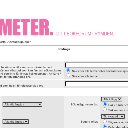
ista
Användargrupper
Sökfråga
t bestämma vilka ord som måste finnas i
stämma vilka ord som kan finnas i sökresultatet
Sök efter alla termer eller använd den spe
d som inte får finnas i sökresultatet. Använd *
Sök efter alla termer
t) för ofullständiga ord.
 som helst) för ofullständiga ord.
Sök inlägg nyare än:
Sök i rubrik o
Sök endast i m
Sortera efter:
Stigande ordn
Fallande ordni