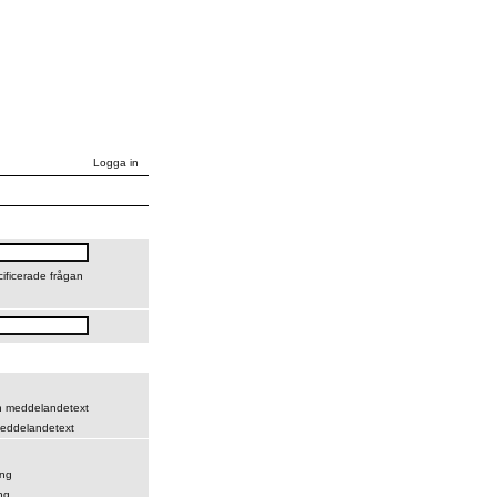
Logga in
cificerade frågan
ch meddelandetext
eddelandetext
ing
ng