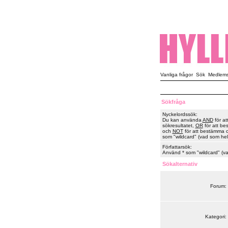
Vanliga frågor
Sök
Medlemsl
Sökfråga
Nyckelordssök:
Du kan använda
AND
för at
sökresultatet,
OR
för att be
och
NOT
för att bestämma or
som "wildcard" (vad som hels
Författarsök:
Använd * som "wildcard" (vad
Sökalternativ
Forum:
Kategori: