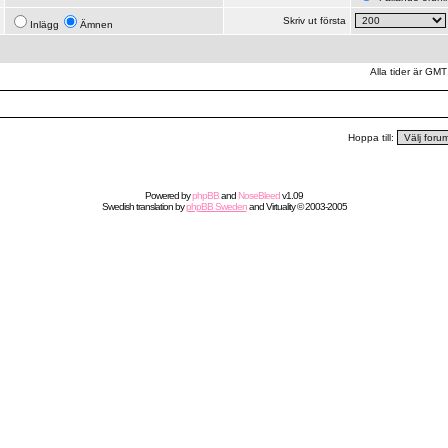
Skriv ut första
Inlägg
Ämnen
Alla tider är GMT
Hoppa till:
Powered by
phpBB
and
NoseBleed
v1.09
Swedish
translation by
phpBB Sweden
and
Virtuality
© 2003-2005