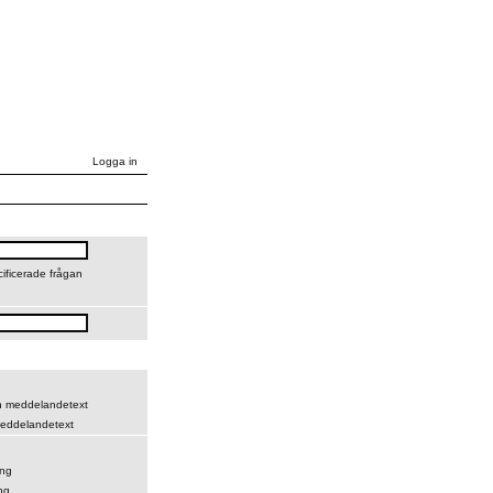
Logga in
cificerade frågan
ch meddelandetext
eddelandetext
ing
ng