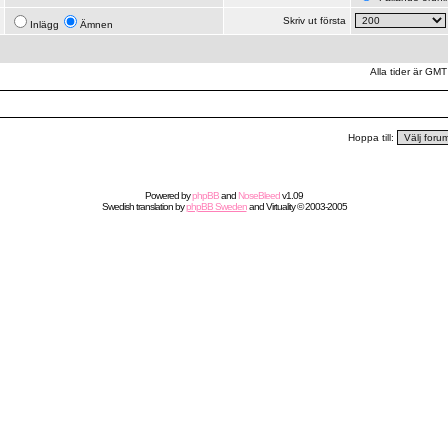
Skriv ut första
Inlägg
Ämnen
Alla tider är GMT
Hoppa till:
Powered by
phpBB
and
NoseBleed
v1.09
Swedish
translation by
phpBB Sweden
and
Virtuality
© 2003-2005