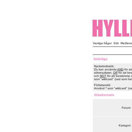
Vanliga frågor
Sök
Medlemsl
Sökfråga
Nyckelordssök:
Du kan använda
AND
för at
sökresultatet,
OR
för att be
och
NOT
för att bestämma or
som "wildcard" (vad som hels
Författarsök:
Använd * som "wildcard" (vad
Sökalternativ
Forum:
Kategori: