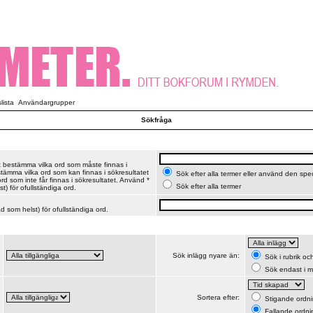
ista
Användargrupper
Sökfråga
t bestämma vilka ord som måste finnas i
stämma vilka ord som kan finnas i sökresultatet
Sök efter alla termer eller använd den spe
d som inte får finnas i sökresultatet. Använd *
Sök efter alla termer
t) för ofullständiga ord.
 som helst) för ofullständiga ord.
Sök inlägg nyare än:
Sök i rubrik o
Sök endast i m
Sortera efter:
Stigande ordn
Fallande ordni