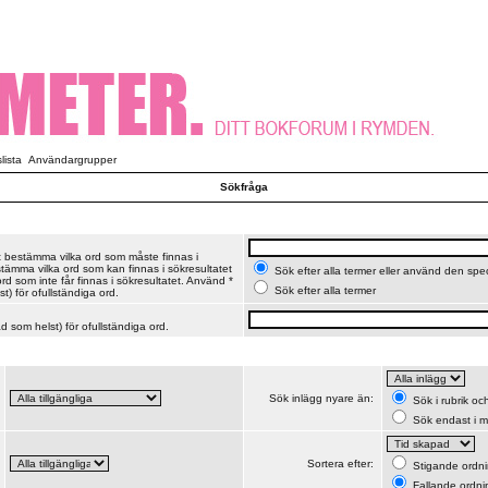
ista
Användargrupper
Sökfråga
t bestämma vilka ord som måste finnas i
stämma vilka ord som kan finnas i sökresultatet
Sök efter alla termer eller använd den spe
d som inte får finnas i sökresultatet. Använd *
Sök efter alla termer
t) för ofullständiga ord.
 som helst) för ofullständiga ord.
Sök inlägg nyare än:
Sök i rubrik o
Sök endast i m
Sortera efter:
Stigande ordn
Fallande ordni