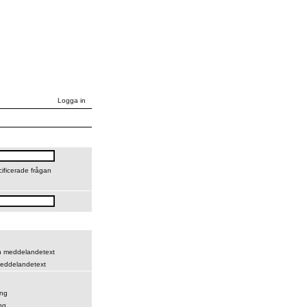
Logga in
cificerade frågan
ch meddelandetext
eddelandetext
ing
ng