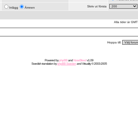
Skriv ut första
Inlägg
Ämnen
Alla tider är GMT
Hoppa till:
Powered by
phpBB
and
NoseBleed
v1.09
Swedish
translation by
phpBB Sweden
and
Virtuality
© 2003-2005