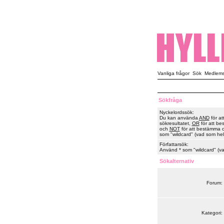
Vanliga frågor
Sök
Medlemsl
Sökfråga
Nyckelordssök:
Du kan använda
AND
för at
sökresultatet,
OR
för att be
och
NOT
för att bestämma or
som "wildcard" (vad som hels
Författarsök:
Använd * som "wildcard" (vad
Sökalternativ
Forum:
Kategori: