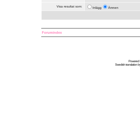
Visa resultat som:
Inlägg
Ämnen
Forumindex
Powered
Swedish
translation b