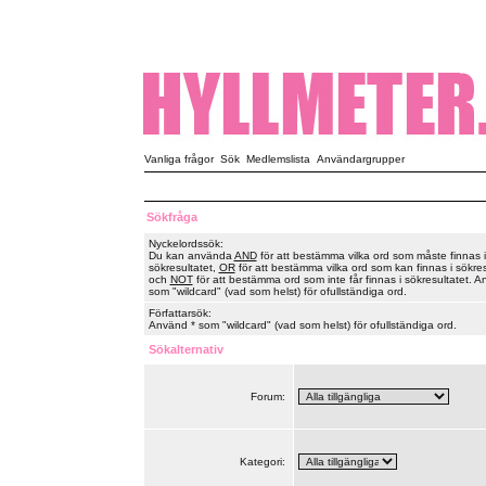
Vanliga frågor
Sök
Medlemslista
Användargrupper
Sökfråga
Nyckelordssök:
Du kan använda
AND
för att bestämma vilka ord som måste finnas i
sökresultatet,
OR
för att bestämma vilka ord som kan finnas i sökres
och
NOT
för att bestämma ord som inte får finnas i sökresultatet. A
som "wildcard" (vad som helst) för ofullständiga ord.
Författarsök:
Använd * som "wildcard" (vad som helst) för ofullständiga ord.
Sökalternativ
Forum:
Kategori: