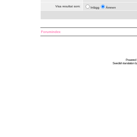
Visa resultat som:
Inlägg
Ämnen
Forumindex
Powered
Swedish
translation b