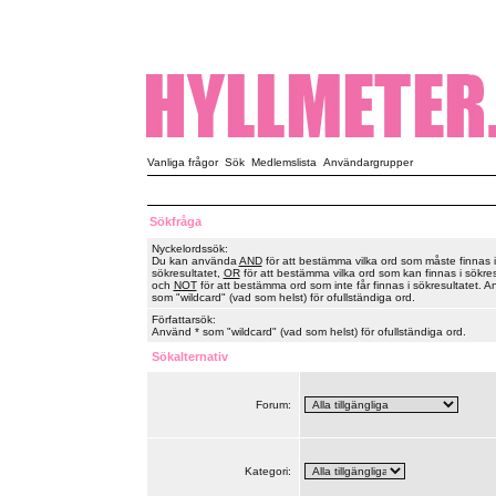
Vanliga frågor
Sök
Medlemslista
Användargrupper
Sökfråga
Nyckelordssök:
Du kan använda
AND
för att bestämma vilka ord som måste finnas i
sökresultatet,
OR
för att bestämma vilka ord som kan finnas i sökres
och
NOT
för att bestämma ord som inte får finnas i sökresultatet. A
som "wildcard" (vad som helst) för ofullständiga ord.
Författarsök:
Använd * som "wildcard" (vad som helst) för ofullständiga ord.
Sökalternativ
Forum:
Kategori: