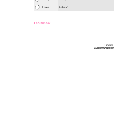
Länkar
bokräv!
Forumindex
Powered
Swedish
translation b