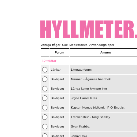
Vanliga frågor
Sök
Medlemslista
Användargrupper
Forum
Ämnen
12 träffar
Länkar
Litteraturforum
Boktipset
Mannen - Ägarens handbok
Boktipset
Långa katter krymper inte
Boktipset
Joyce Carol Oates
Boktipset
Kapten Nemos bibliotek - P O Enquist
Boktipset
Frankenstein - Mary Shelley
Boktipset
Svart Krabba
Boktipset
Jenny Diski