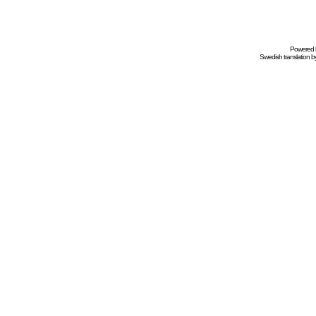
Powered
Swedish
translation b