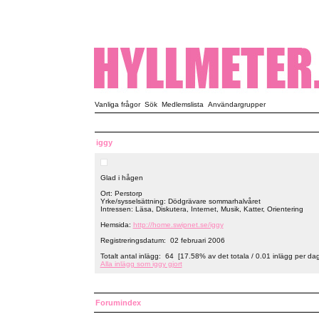
Vanliga frågor
Sök
Medlemslista
Användargrupper
iggy
Glad i hågen
Ort: Perstorp
Yrke/sysselsättning: Dödgrävare sommarhalvåret
Intressen: Läsa, Diskutera, Internet, Musik, Katter, Orientering
Hemsida:
http://home.swipnet.se/iggy
Registreringsdatum: 02 februari 2006
Totalt antal inlägg: 64 [17.58% av det totala / 0.01 inlägg per dag
Alla inlägg som iggy gjort
Forumindex