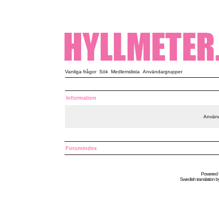
Vanliga frågor
Sök
Medlemslista
Användargrupper
Information
Använd
Forumindex
Powered
Swedish
translation b