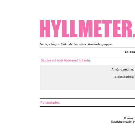
Vanliga frågor
Sök
Medlemslista
Användargrupper
Skicka 
Skicka ett nytt lösenord till mig
Användarnamn: 
E-postadress: 
Forumindex
Powered
Swedish
translation b