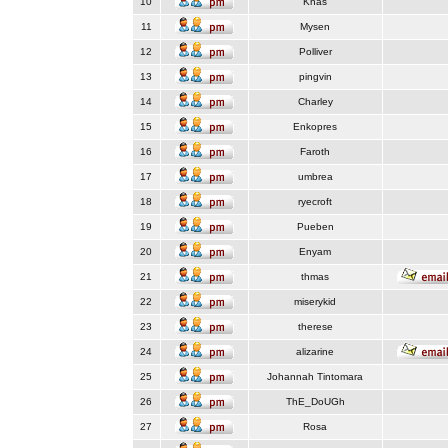
10
Knas
11
Mysen
12
Polliver
13
pingvin
14
Charley
15
Enkopres
16
Faroth
17
umbrea
18
ryecroft
19
Pueben
20
Enyam
21
thmas
22
miserykid
23
therese
24
alizarine
25
Johannah Tintomara
26
ThE_DoUGh
27
Rosa