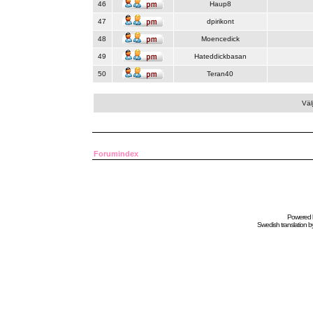
46
Haup8
47
dpirikont
48
Moencedick
49
Hateddickbasan
50
Teran40
Väl
Forumindex
Powered
Swedish
translation b