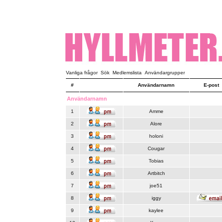
Vanliga frågor
Sök
Medlemslista
Användargrupper
#
Användarnamn
E-post
Användarnamn
1
Amme
2
Alore
3
holoni
4
Cougar
5
Tobias
6
Artbitch
7
joe51
8
iggy
9
kaylee