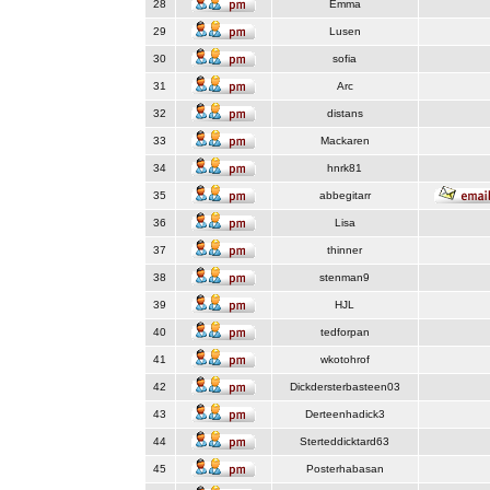
28
Emma
29
Lusen
30
sofia
31
Arc
32
distans
33
Mackaren
34
hnrk81
35
abbegitarr
36
Lisa
37
thinner
38
stenman9
39
HJL
40
tedforpan
41
wkotohrof
42
Dickdersterbasteen03
43
Derteenhadick3
44
Sterteddicktard63
45
Posterhabasan