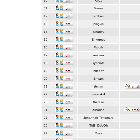
10
Knas
11
Mysen
12
Polliver
13
pingvin
14
Charley
15
Enkopres
16
Faroth
17
umbrea
18
ryecroft
19
Pueben
20
Enyam
21
thmas
22
miserykid
23
therese
24
alizarine
25
Johannah Tintomara
26
ThE_DoUGh
27
Rosa