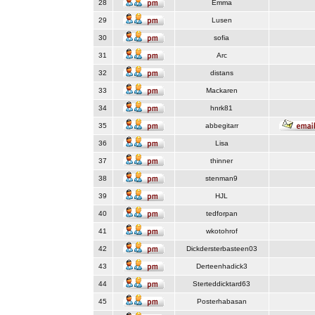
28
Emma
29
Lusen
30
sofia
31
Arc
32
distans
33
Mackaren
34
hnrk81
35
abbegitarr
36
Lisa
37
thinner
38
stenman9
39
HJL
40
tedforpan
41
wkotohrof
42
Dickdersterbasteen03
43
Derteenhadick3
44
Sterteddicktard63
45
Posterhabasan