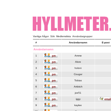
Vanliga frågor
Sök
Medlemslista
Användargrupper
#
Användarnamn
E-post
Användarnamn
1
Amme
2
Alore
3
holoni
4
Cougar
5
Tobias
6
Artbitch
7
joe51
8
iggy
9
kaylee