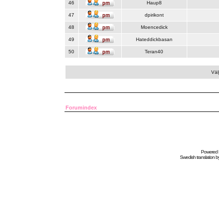
46
Haup8
47
dpirikont
48
Moencedick
49
Hateddickbasan
50
Teran40
Väl
Forumindex
Powered
Swedish
translation b