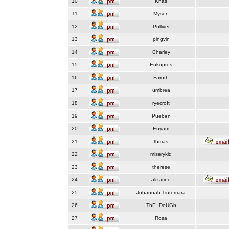
10
Knas
11
Mysen
12
Polliver
13
pingvin
14
Charley
15
Enkopres
16
Faroth
17
umbrea
18
ryecroft
19
Pueben
20
Enyam
21
thmas
22
miserykid
23
therese
24
alizarine
25
Johannah Tintomara
26
ThE_DoUGh
27
Rosa