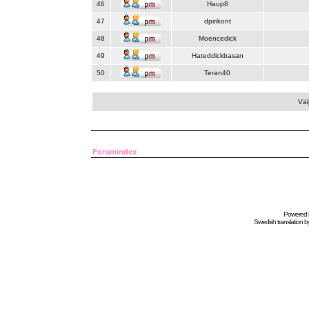
46
Haup8
47
dpirikont
48
Moencedick
49
Hateddickbasan
50
Teran40
Väl
Forumindex
Powered
Swedish
translation b