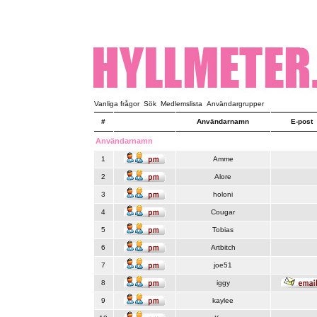
Vanliga frågor
Sök
Medlemslista
Användargrupper
#
Användarnamn
E-post
Användarnamn
1
Amme
2
Alore
3
holoni
4
Cougar
5
Tobias
6
Artbitch
7
joe51
8
iggy
9
kaylee