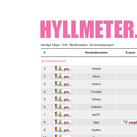
Vanliga frågor
Sök
Medlemslista
Användargrupper
#
Användarnamn
E-post
Användarnamn
1
Amme
2
Alore
3
holoni
4
Cougar
5
Tobias
6
Artbitch
7
joe51
8
iggy
9
kaylee