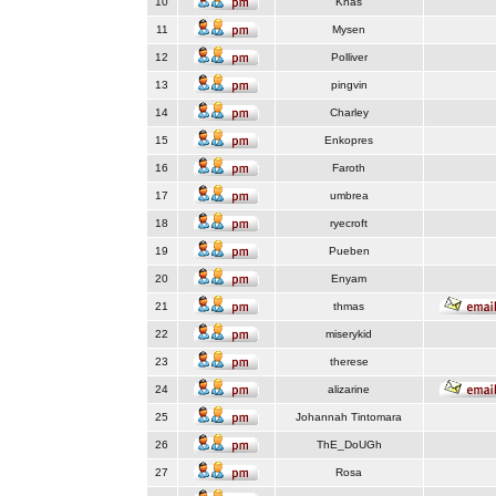
10
Knas
11
Mysen
12
Polliver
13
pingvin
14
Charley
15
Enkopres
16
Faroth
17
umbrea
18
ryecroft
19
Pueben
20
Enyam
21
thmas
22
miserykid
23
therese
24
alizarine
25
Johannah Tintomara
26
ThE_DoUGh
27
Rosa