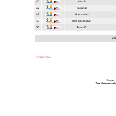
46
Haup8
47
dpirikont
48
Moencedick
49
Hateddickbasan
50
Teran40
Väl
Forumindex
Powered
Swedish
translation b