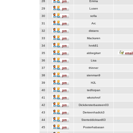
28
Emma
29
Lusen
30
sofia
31
Arc
32
distans
33
Mackaren
34
hnrk81
35
abbegitarr
36
Lisa
37
thinner
38
stenman9
39
HJL
40
tedforpan
41
wkotohrof
42
Dickdersterbasteen03
43
Derteenhadick3
44
Sterteddicktard63
45
Posterhabasan