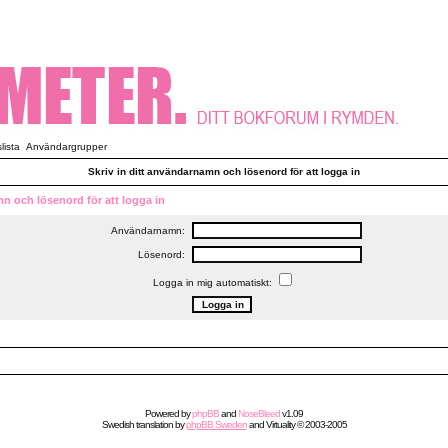
ista
Användargrupper
Skriv in ditt användarnamn och lösenord för att logga in
mn och lösenord för att logga in
Användarnamn:
Lösenord:
Logga in mig automatiskt:
Powered by
phpBB
and
NoseBleed
v1.09
Swedish
translation by
phpBB Sweden
and
Virtuality
© 2003-2005