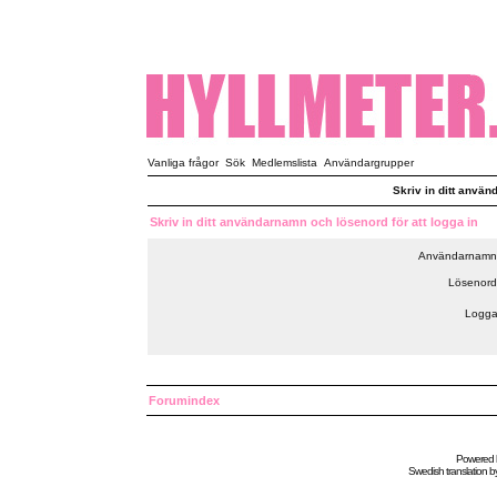
Vanliga frågor
Sök
Medlemslista
Användargrupper
Skriv in ditt använ
Skriv in ditt användarnamn och lösenord för att logga in
Användarnamn
Lösenord
Logga
Forumindex
Powered
Swedish
translation b