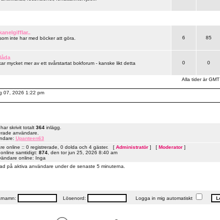
anelgifflar..
6
85
 som inte har med böcker att göra.
låda
0
0
ar mycket mer av ett svårstartat bokforum - kanske likt detta
Alla tider är GMT
ug 07, 2026 1:22 pm
r skrivit totalt
364
inlägg.
erade användare.
ändare:
Upanteen63
 online :: 0 registrerade, 0 dolda och 4 gäster. [
Administratör
] [
Moderator
]
online samtidigt:
874
, den tor jun 25, 2026 8:40 am
vändare online: Inga
ad på aktiva användare under de senaste 5 minuterna.
rnamn:
Lösenord:
Logga in mig automatiskt