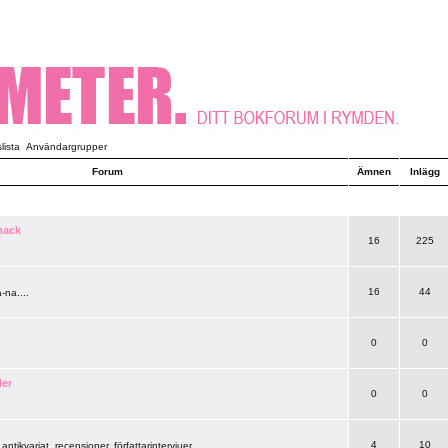
ista
Användargrupper
Forum
Ämnen
Inlägg
nack
16
225
16
44
-na....
0
0
ler
0
0
4
10
 antikvariat, recensioner, författarintervjuer..