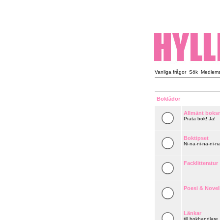
Vanliga frågor
Sök
Medlemsl
Boklådor
Allmänt boks
Prata bok! Ja!
Boktipset
Ni-na-ni-na-ni-na
Facklitteratur
Poesi & Novel
Länkar
till bokhandlare,