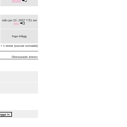
thinner
mån jan 22, 2007 7:51 am
iggy
Inga inlägg
 + 1 timme (svensk normaltid)
Obesvarade ämnen