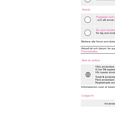
Annat
Flygplan och k
..och allt annat
En stor önske
för dig som önsk
Markera alla forum som lästa
Aktuell tid och datum: fre a
Forumindex
Vem är online
Våra användare ha
Vi har
74
registr
Vår nyaste anv
Totalt
4
användare
Flest användare 
Registrerade an
Informationen ovan är baser
Logga in
Använda