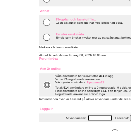
Annat
Flygplan och kanelgifflar..
..och allt annat som inte har med böcker att göra.
En stor önskelåda
för dig som önskar mycket mer av ett svårstartat bokforu
Markera alla forum som lästa
Aktuell tid och datum: lör aug 08, 2026 10:08 am
Forumindex
Vem är online
Våra användare har skrivit totalt
364
inlägg.
Vi har
74
registrerade användare.
Vår nyaste användare:
Upanteen63
Totalt
514
användare online :: 0 registrerade, 0 dolda 
Flest användare online samtidigt:
874
, den tor jun 25, 
Registrerade användare online: Inga
Informationen ovan är baserad på aktiva användare under de senas
Logga in
Användarnamn:
Lösenord: