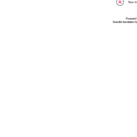
Nya in
Powered
Swedish
translation b