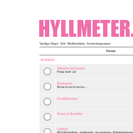
Vanliga frågor
Sök
Medlemslista
Användargrupper
Forum
Boklådor
Allmänt boksnack
Prata bok! Ja!
Boktipset
Ni-na-ni-na-ni-na-na....
Facklitteratur
Poesi & Noveller
Länkar
till bokhandlare, antikvariat, recensioner, författarintervju