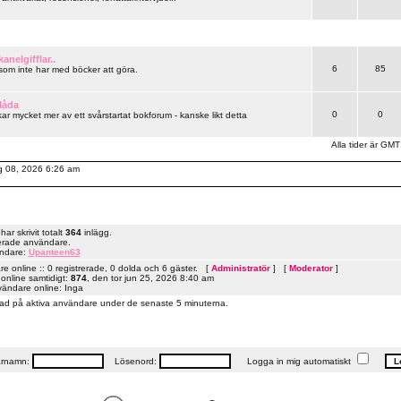
anelgifflar..
6
85
 som inte har med böcker att göra.
låda
0
0
ar mycket mer av ett svårstartat bokforum - kanske likt detta
Alla tider är GMT
ug 08, 2026 6:26 am
r skrivit totalt
364
inlägg.
erade användare.
ändare:
Upanteen63
 online :: 0 registrerade, 0 dolda och 6 gäster. [
Administratör
] [
Moderator
]
online samtidigt:
874
, den tor jun 25, 2026 8:40 am
vändare online: Inga
ad på aktiva användare under de senaste 5 minuterna.
rnamn:
Lösenord:
Logga in mig automatiskt