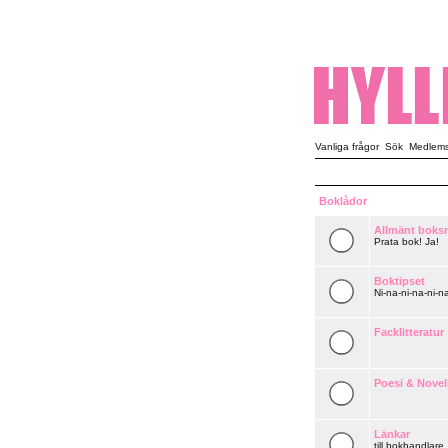
Vanliga frågor
Sök
Medlemsl
Boklådor
Allmänt boks
Prata bok! Ja!
Boktipset
Ni-na-ni-na-ni-na
Facklitteratur
Poesi & Novel
Länkar
till bokhandlare,