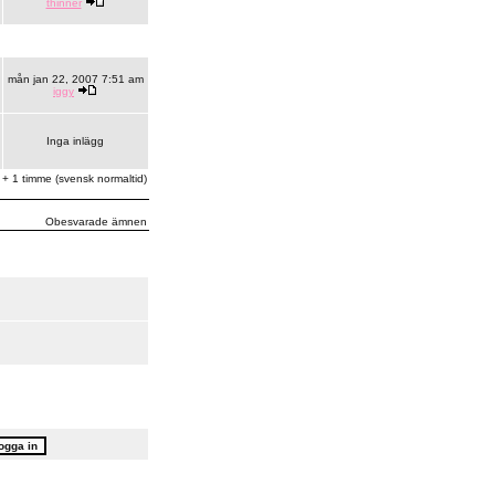
thinner
mån jan 22, 2007 7:51 am
iggy
Inga inlägg
 + 1 timme (svensk normaltid)
Obesvarade ämnen