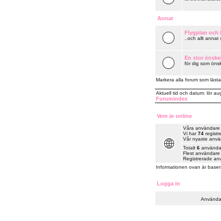
Annat
Flygplan och k
..och allt annat
En stor önske
för dig som önsk
Markera alla forum som lästa
Aktuell tid och datum: lör a
Forumindex
Vem är online
Våra användare ha
Vi har
74
registr
Vår nyaste anv
Totalt
6
användare
Flest användare 
Registrerade an
Informationen ovan är baser
Logga in
Använda