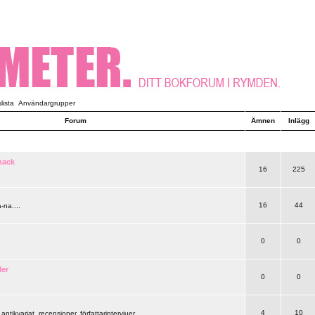
ista
Användargrupper
Forum
Ämnen
Inlägg
nack
16
225
16
44
-na....
0
0
ler
0
0
4
10
 antikvariat, recensioner, författarintervjuer..