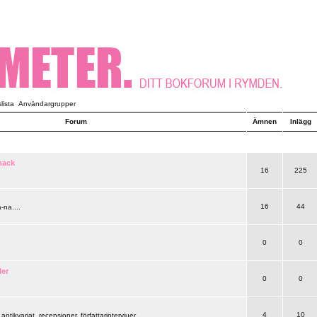
ista
Användargrupper
Forum
Ämnen
Inlägg
nack
16
225
16
44
-na....
0
0
ler
0
0
4
10
 antikvariat, recensioner, författarintervjuer..