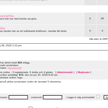
anelgifflar..
6
85
 som inte har med böcker att göra.
låda
0
0
ar mycket mer av ett svårstartat bokforum - kanske likt detta
Alla tider är GMT
ug 08, 2026 2:10 pm
r skrivit totalt
364
inlägg.
erade användare.
ändare:
Upanteen63
 online :: 0 registrerade, 0 dolda och 4 gäster. [
Administratör
] [
Moderator
]
online samtidigt:
874
, den tor jun 25, 2026 8:40 am
vändare online: Inga
ad på aktiva användare under de senaste 5 minuterna.
rnamn:
Lösenord:
Logga in mig automatiskt