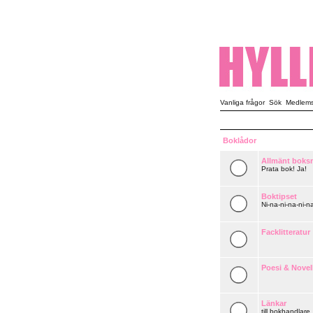
Vanliga frågor
Sök
Medlemsl
Boklådor
Allmänt boks
Prata bok! Ja!
Boktipset
Ni-na-ni-na-ni-na
Facklitteratur
Poesi & Novel
Länkar
till bokhandlare,