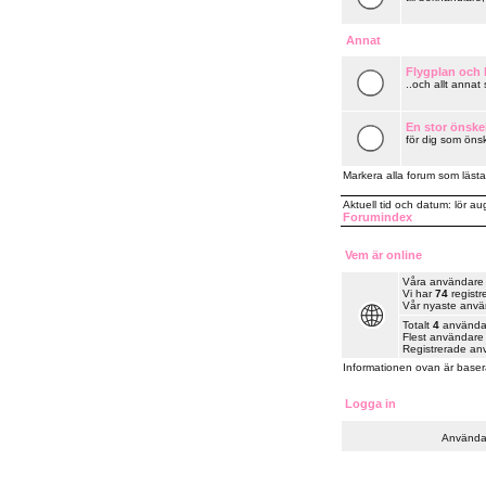
Annat
Flygplan och k
..och allt annat
En stor önske
för dig som önsk
Markera alla forum som lästa
Aktuell tid och datum: lör a
Forumindex
Vem är online
Våra användare ha
Vi har
74
registr
Vår nyaste anv
Totalt
4
användare
Flest användare 
Registrerade an
Informationen ovan är baser
Logga in
Använda