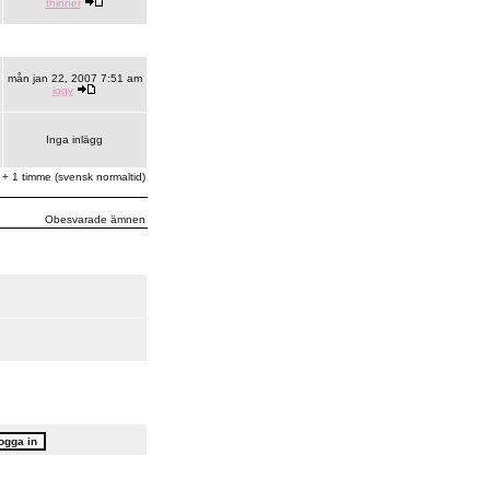
thinner
mån jan 22, 2007 7:51 am
iggy
Inga inlägg
 + 1 timme (svensk normaltid)
Obesvarade ämnen