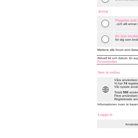
Annat
Flygplan och k
..och allt annat
En stor önske
för dig som önsk
Markera alla forum som lästa
Aktuell tid och datum: lör a
Forumindex
Vem är online
Våra användare ha
Vi har
74
registr
Vår nyaste anv
Totalt
590
använd
Flest användare 
Registrerade an
Informationen ovan är baser
Logga in
Använda