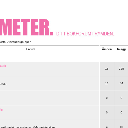
ista
Användargrupper
Forum
Ämnen
Inlägg
nack
16
225
16
44
-na....
0
0
ler
0
0
4
10
 antikvariat, recensioner, författarintervjuer..