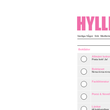
Vanliga frågor
Sök
Medlemsl
Boklådor
Allmänt boks
Prata bok! Ja!
Boktipset
Ni-na-ni-na-ni-na
Facklitteratur
Poesi & Novel
Länkar
till bokhandlare,