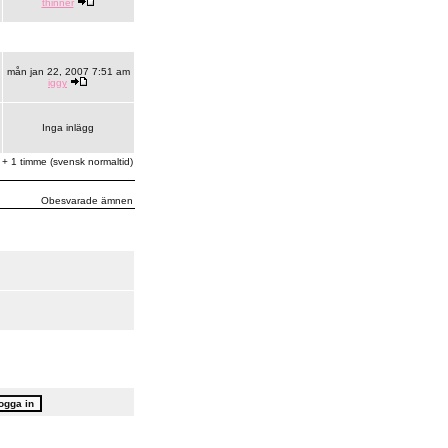
thinner
mån jan 22, 2007 7:51 am
iggy
Inga inlägg
 + 1 timme (svensk normaltid)
Obesvarade ämnen