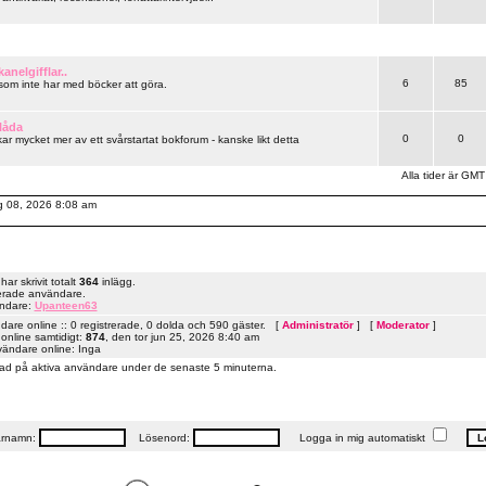
anelgifflar..
6
85
 som inte har med böcker att göra.
låda
0
0
ar mycket mer av ett svårstartat bokforum - kanske likt detta
Alla tider är GMT
ug 08, 2026 8:08 am
r skrivit totalt
364
inlägg.
erade användare.
ändare:
Upanteen63
are online :: 0 registrerade, 0 dolda och 590 gäster. [
Administratör
] [
Moderator
]
online samtidigt:
874
, den tor jun 25, 2026 8:40 am
vändare online: Inga
ad på aktiva användare under de senaste 5 minuterna.
rnamn:
Lösenord:
Logga in mig automatiskt