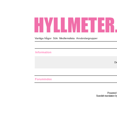
Vanliga frågor
Sök
Medlemslista
Användargrupper
Information
De
Forumindex
Powered
Swedish
translation b