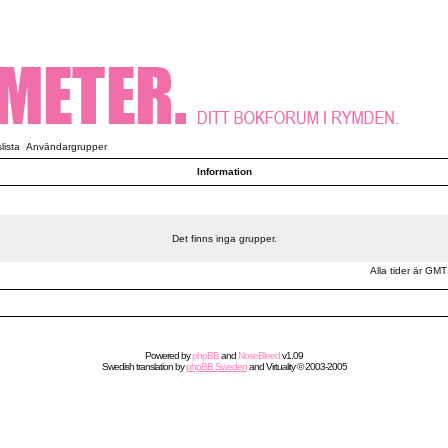
ista
Användargrupper
Information
Det finns inga grupper.
Alla tider är GMT
Powered by
phpBB
and
NoseBleed
v1.09
Swedish
translation by
phpBB Sweden
and
Virtuality
© 2003-2005