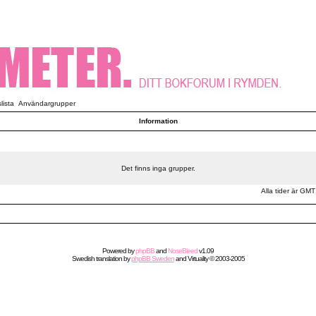
ista
Användargrupper
Information
Det finns inga grupper.
Alla tider är GMT
Powered by
phpBB
and
NoseBleed
v1.09
Swedish
translation by
phpBB Sweden
and
Virtuality
© 2003-2005