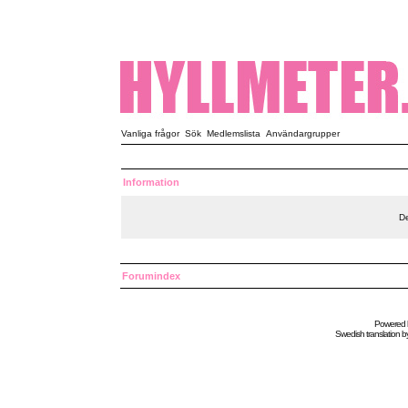
Vanliga frågor
Sök
Medlemslista
Användargrupper
Information
De
Forumindex
Powered
Swedish
translation b