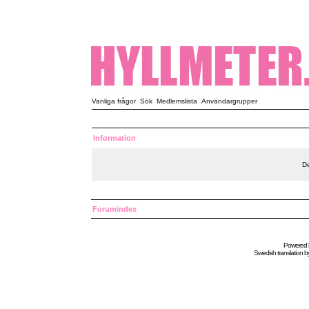
Vanliga frågor
Sök
Medlemslista
Användargrupper
Information
De
Forumindex
Powered
Swedish
translation b