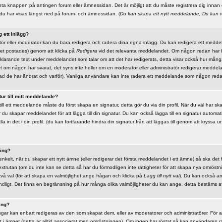
nta knappen på antingen forum eller ämnessidan. Det är möjligt att du måste registrera dig innan 
du har visas längst ned på forum- och ämnessidan. (
Du kan skapa ett nytt meddelande, Du kan r
g ett inlägg?
atör eller moderator kan du bara redigera och radera dina egna inlägg. Du kan redigera ett medd
det postades) genom att klicka på
Redigera
vid det relevanta meddelandet. Om någon redan har
rklarande text under meddelandet som talar om att det har redigerats, detta visar också hur må
t om någon har svarat, det syns inte heller om en moderator eller administratör redigerar meddel
d de har ändrat och varför). Vanliga användare kan inte radera ett meddelande som någon reda
tur till mitt meddelande?
r till ett meddelande måste du först skapa en signatur, detta gör du via din profil. När du väl har s
 du skapar meddelandet för att lägga till din signatur. Du kan också lägga till en signatur automatisk
in det i din profil. (du kan fortfarande hindra din signatur från att läggas till genom att kryssa u
ing?
nkelt, när du skapar ett nytt ämne (eller redigerar det första meddelandet i ett ämne) så ska det 
xtrutan (om du inte kan se detta så har du förmodligen inte rättigheter för att skapa nya omröstni
vå val (för att skapa en valmöjlighet ange frågan och klicka på
Lägg till nytt val
). Du kan också an
dligt. Det finns en begränsning på hur många olika valmöjligheter du kan ange, detta bestäms av
ing?
r kan enbart redigeras av den som skapat dem, eller av moderatorer och administratörer. För a
t i ämnet (detta är alltid associerat med omröstningen). Om ingen har röstat så kan användaren r