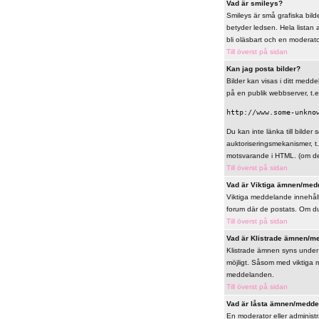
Vad är smileys?
Smileys är små grafiska bilde
betyder ledsen. Hela listan 
bli oläsbart och en moderat
Till överst på sidan
Kan jag posta bilder?
Bilder kan visas i ditt meddel
på en publik webbserver, t.e
http://www.some-unkno
Du kan inte länka till bilder 
auktoriseringsmekanismer, t
motsvarande i HTML. (om det 
Till överst på sidan
Vad är Viktiga ämnen/med
Viktiga meddelande innehålle
forum där de postats. Om du 
Till överst på sidan
Vad är Klistrade ämnen/m
Klistrade ämnen syns under 
möjligt. Såsom med viktiga 
meddelanden.
Till överst på sidan
Vad är låsta ämnen/medd
En moderator eller administ