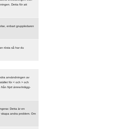
ningen. Detta för att
åtelse, enbart gruppledaren
kan rösta så har du
indra användningen av
tället för < och > och
s från
Nytt ämne/inlägg-
ungerar. Detta är en
er skapa andra problem. Om