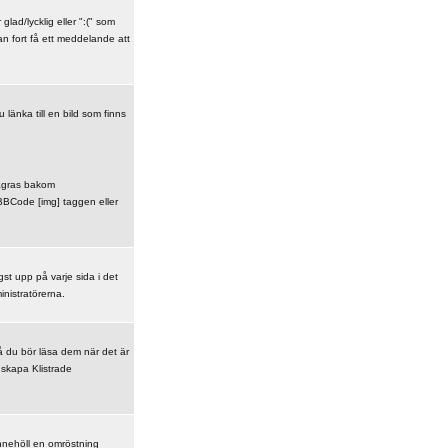
lad/lycklig eller ":(" som
an fort få ett meddelande att
u länka till en bild som finns
 lagras bakom
 BBCode [img] taggen eller
st upp på varje sida i det
inistratörerna.
å du bör läsa dem när det är
 skapa Klistrade
nnehöll en omröstning