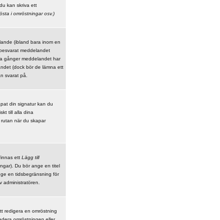
du kan skriva ett
östa i omröstningar
osv.)
elande (ibland bara inom en
 besvarat meddelandet
nga gånger meddelandet har
andet (dock bör de lämna ett
n svarat på.
kapat din signatur kan du
t till alla dina
r rutan när du skapar
finnas ett
Lägg till
ngar). Du bör ange en titel
ge en tidsbegränsning för
 administratören.
tt redigera en omröstning
adera omröstningen eller