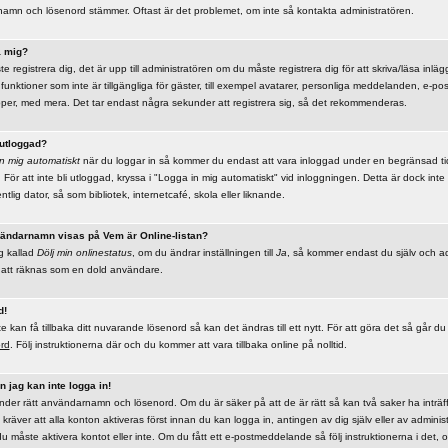
rnamn och lösenord stämmer. Oftast är det problemet, om inte så kontakta administratören.
a mig?
te registrera dig, det är upp till administratören om du måste registrera dig för att skriva/läsa inläg
e funktioner som inte är tillgängliga för gäster, till exempel avatarer, personliga meddelanden, e-pos
er, med mera. Det tar endast några sekunder att registrera sig, så det rekommenderas.
 utloggad?
n mig automatiskt
när du loggar in så kommer du endast att vara inloggad under en begränsad tid. 
 För att inte bli utloggad, kryssa i "Logga in mig automatiskt" vid inloggningen. Detta är dock i
tlig dator, så som bibliotek, internetcafé, skola eller liknande.
nvändarnamn visas på Vem är Online-listan?
ng kallad
Dölj min onlinestatus
, om du ändrar inställningen till
Ja
, så kommer endast du själv och ad
r att räknas som en dold användare.
d!
kan få tillbaka ditt nuvarande lösenord så kan det ändras till ett nytt. För att göra det så går du t
ord
. Följ instruktionerna där och du kommer att vara tillbaka online på nolltid.
 jag kan inte logga in!
änder rätt användarnamn och lösenord. Om du är säker på att de är rätt så kan två saker ha inträff
kräver att alla konton aktiveras först innan du kan logga in, antingen av dig själv eller av adminis
u måste aktivera kontot eller inte. Om du fått ett e-postmeddelande så följ instruktionerna i det, o