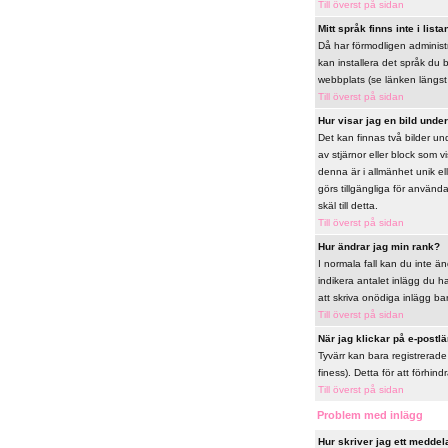
Till överst på sidan
Mitt språk finns inte i lista
Då har förmodligen administra
kan installera det språk du
webbplats (se länken längst 
Till överst på sidan
Hur visar jag en bild und
Det kan finnas två bilder un
av stjärnor eller block som v
denna är i allmänhet unik ell
görs tillgängliga för använ
skäl till detta.
Till överst på sidan
Hur ändrar jag min rank?
I normala fall kan du inte än
indikera antalet inlägg du ha
att skriva onödiga inlägg bar
Till överst på sidan
När jag klickar på e-postlä
Tyvärr kan bara registrerade
finess). Detta för att förh
Till överst på sidan
Problem med inlägg
Hur skriver jag ett meddel