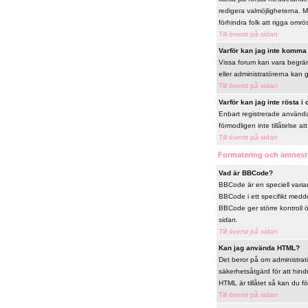
redigera valmöjligheterna. M
förhindra folk att rigga omrö
Till överst på sidan
Varför kan jag inte komma i
Vissa forum kan vara begränsa
eller administratörerna kan 
Till överst på sidan
Varför kan jag inte rösta i
Enbart registrerade användar
förmodligen inte tillåtelse att
Till överst på sidan
Formatering och ämnest
Vad är BBCode?
BBCode är en speciell vari
BBCode i ett specifikt medde
BBCode ger större kontroll 
sidan.
Till överst på sidan
Kan jag använda HTML?
Det beror på om administratör
säkerhetsåtgärd för att hin
HTML är tillåtet så kan du fö
Till överst på sidan