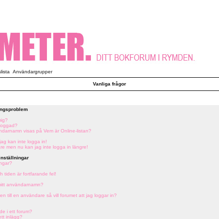
ista
Användargrupper
Vanliga frågor
ringsproblem
mig?
tloggad?
vändarnamn visas på Vem är Online-listan?
jag kan inte logga in!
are men nu kan jag inte logga in längre!
nställningar
ingar?
 tiden är fortfarande fel!
 mitt användarnamn?
en till en användare så vill forumet att jag loggar in?
de i ett forum?
ett inlägg?