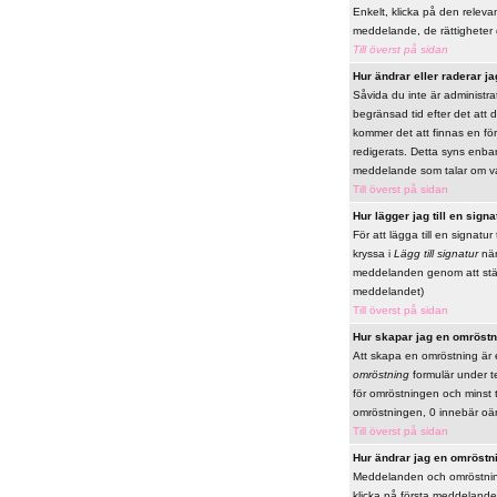
Enkelt, klicka på den releva
meddelande, de rättigheter 
Till överst på sidan
Hur ändrar eller raderar ja
Såvida du inte är administr
begränsad tid efter det att 
kommer det att finnas en fö
redigerats. Detta syns enbar
meddelande som talar om va
Till överst på sidan
Hur lägger jag till en signa
För att lägga till en signatu
kryssa i
Lägg till signatur
när
meddelanden genom att ställa 
meddelandet)
Till överst på sidan
Hur skapar jag en omröstn
Att skapa en omröstning är e
omröstning
formulär under te
för omröstningen och minst t
omröstningen, 0 innebär oän
Till överst på sidan
Hur ändrar jag en omröstn
Meddelanden och omröstninga
klicka på första meddelande