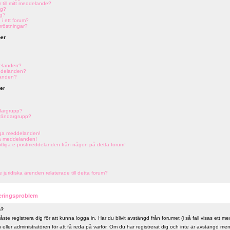
r till mitt meddelande?
ng?
ng?
 i ett forum?
mröstningar?
er
elanden?
ddelanden?
landen?
er
dargrupp?
nvändargrupp?
liga meddelanden!
ga meddelanden!
tötliga e-postmeddelanden från någon på detta forum!
uridiska ärenden relaterade till detta forum?
reringsproblem
n?
ste registrera dig för att kunna logga in. Har du blivit avstängd från forumet (i så fall visas ett 
ller administratören för att få reda på varför. Om du har registrerat dig och inte är avstängd me