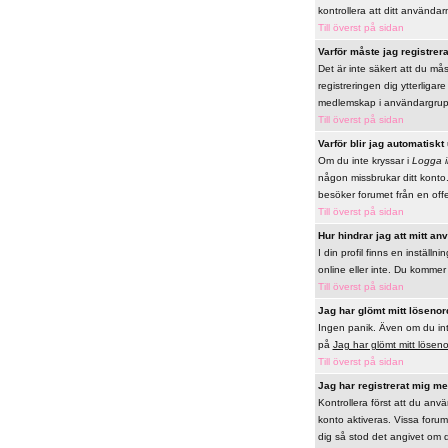
kontrollera att ditt använda
Till överst på sidan
Varför måste jag registrer
Det är inte säkert att du mås
registreringen dig ytterligar
medlemskap i användargrupp
Till överst på sidan
Varför blir jag automatiskt
Om du inte kryssar i
Logga i
någon missbrukar ditt konto.
besöker forumet från en offen
Till överst på sidan
Hur hindrar jag att mitt a
I din profil finns en inställni
online eller inte. Du komme
Till överst på sidan
Jag har glömt mitt lösenor
Ingen panik. Även om du inte 
på
Jag har glömt mitt lösen
Till överst på sidan
Jag har registrerat mig men
Kontrollera först att du anv
konto aktiveras. Vissa forum 
dig så stod det angivet om d