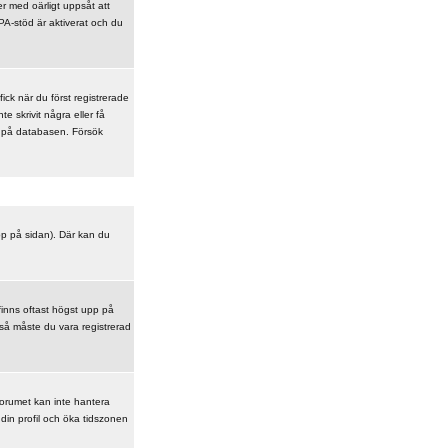
r med oärligt uppsåt att
A-stöd är aktiverat och du
ick när du först registrerade
e skrivit några eller få
en på databasen. Försök
upp på sidan). Där kan du
finns oftast högst upp på
 så måste du vara registrerad
 Forumet kan inte hantera
din profil och öka tidszonen