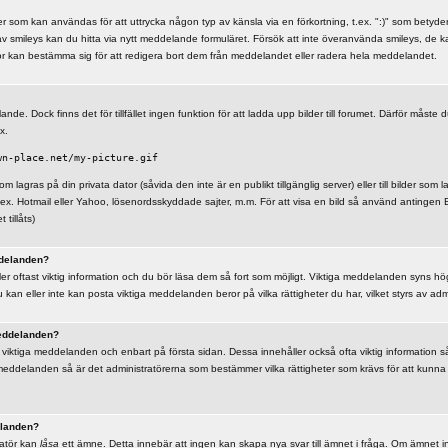
r som kan användas för att uttrycka någon typ av känsla via en förkortning, t.ex. ":)" som betyder g
av smileys kan du hitta via nytt meddelande formuläret. Försök att inte överanvända smileys, de k
or kan bestämma sig för att redigera bort dem från meddelandet eller radera hela meddelandet.
ande. Dock finns det för tillfället ingen funktion för att ladda upp bilder till forumet. Därför måste d
x.
wn-place.net/my-picture.gif
som lagras på din privata dator (såvida den inte är en publikt tillgänglig server) eller till bilder som
.ex. Hotmail eller Yahoo, lösenordsskyddade sajter, m.m. För att visa en bild så använd antingen
tillåts)
delanden?
r oftast viktig information och du bör läsa dem så fort som möjligt. Viktiga meddelanden syns hög
kan eller inte kan posta viktiga meddelanden beror på vilka rättigheter du har, vilket styrs av adm
eddelanden?
viktiga meddelanden och enbart på första sidan. Dessa innehåller också ofta viktig information s
meddelanden så är det administratörerna som bestämmer vilka rättigheter som krävs för att kunna
elanden?
ratör kan
låsa
ett ämne. Detta innebär att ingen kan skapa nya svar till ämnet i fråga. Om ämnet i