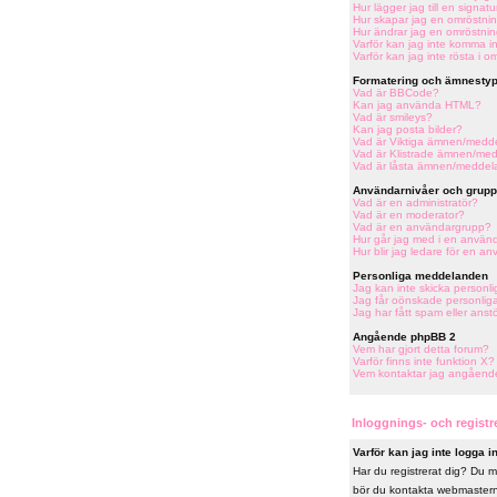
Hur lägger jag till en signatu
Hur skapar jag en omröstni
Hur ändrar jag en omröstni
Varför kan jag inte komma in
Varför kan jag inte rösta i o
Formatering och ämnestyp
Vad är BBCode?
Kan jag använda HTML?
Vad är smileys?
Kan jag posta bilder?
Vad är Viktiga ämnen/medd
Vad är Klistrade ämnen/me
Vad är låsta ämnen/medde
Användarnivåer och grupp
Vad är en administratör?
Vad är en moderator?
Vad är en användargrupp?
Hur går jag med i en använ
Hur blir jag ledare för en a
Personliga meddelanden
Jag kan inte skicka person
Jag får oönskade personli
Jag har fått spam eller ans
Angående phpBB 2
Vem har gjort detta forum?
Varför finns inte funktion X?
Vem kontaktar jag angående j
Inloggnings- och regist
Varför kan jag inte logga i
Har du registrerat dig? Du må
bör du kontakta webmastern e