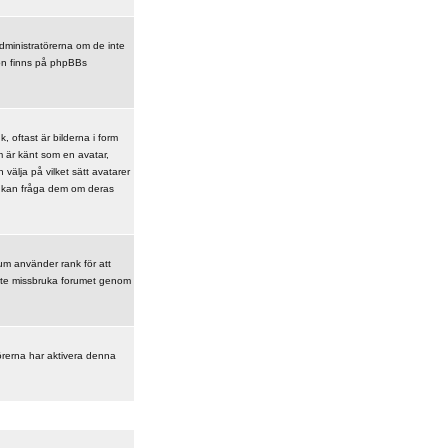
 administratörerna om de inte
ion finns på phpBBs
 oftast är bilderna i form
om är känt som en avatar,
 välja på vilket sätt avatarer
du kan fråga dem om deras
rum använder rank för att
t inte missbruka forumet genom
örerna har aktivera denna