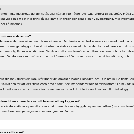
n!
tören inte installerat just ditt språk eller så har inte någon översatt forumet till ditt språk. Fråga
 behöver och om det inte finns så tag gärna chansen och skapa en ny översättning. Mer informat
ner på sidorna).
er mitt användarnamn?
der användarnamnet när man läser ett ämne. Den första är en bild som är associerad med din rank,
isar hur många inlägg du har skrivit eller din status i forumet. Under den kan det finnas en bild s
er personlig för varje användare. Det är upp till administratören att tillåta avatarer och de kan även
daren. Om du inte kan använda avatarer i forumet så är det ett beslut av administratörerna, och 
dra din rank direkt (din rank står under ditt användarnamn i inläggen och i din profil). De flesta fo
r skrivit och för att identifiera vissa användare, t.ex. moderatorer och administratörer. Försök at
a för att öka din rank, administratörerna kommer i så fall att helt enkelt sänka ditt antal inlägg.
nken till en användare så vill forumet att jag loggar in?
 användare skicka e-post till andra användare via det inbyggda e-post formuläret (om administrat
indra missbruk av e-postsystemet av anonyma användare.
ande i ett forum?