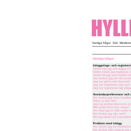
Vanliga frågor
Sök
Medlemsl
Vanliga frågor
Inloggnings- och registre
Varför kan jag inte logga in?
Varför måste jag registrera 
Varför blir jag automatiskt u
Hur hindrar jag att mitt an
Jag har glömt mitt lösenord!
Jag har registrerat mig men 
Jag har registrerat mig tidig
Användarpreferenser och i
Hur ändrar jag mina inställn
Tiden är inte rätt!
Jag har ändrat tidszonen och
Mitt språk finns inte i listan!
Hur visar jag en bild under
Hur ändrar jag min rank?
När jag klickar på e-postlänk
Problem med inlägg
Hur skriver jag ett meddelan
Hur ändrar eller raderar jag 