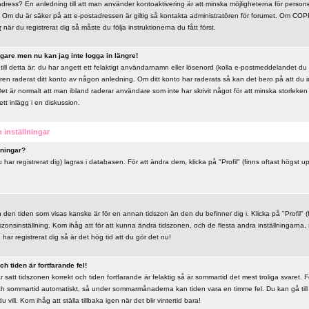
dress? En anledning till att man använder kontoaktivering är att minska möjligheterna för persone
Om du är säker på att e-postadressen är giltig så kontakta administratören för forumet. Om COPP
r
när du registrerat dig så måste du följa instruktionerna du fått först.
igare men nu kan jag inte logga in längre!
till detta är; du har angett ett felaktigt användarnamn eller lösenord (kolla e-postmeddelandet du f
ören raderat ditt konto av någon anledning. Om ditt konto har raderats så kan det bero på att du int
Det är normalt att man ibland raderar användare som inte har skrivit något för att minska storlek
ett inlägg i en diskussion.
 inställningar
lningar?
u har registrerat dig) lagras i databasen. För att ändra dem, klicka på "Profil" (finns oftast högst 
n den tiden som visas kanske är för en annan tidszon än den du befinner dig i. Klicka på "Profil" (
szonsinställning. Kom ihåg att för att kunna ändra tidszonen, och de flesta andra inställningarna,
ar registrerat dig så är det hög tid att du gör det nu!
h tiden är fortfarande fel!
 satt tidszonen korrekt och tiden fortfarande är felaktig så är sommartid det mest troliga svaret.
och sommartid automatiskt, så under sommarmånaderna kan tiden vara en timme fel. Du kan gå till 
ill. Kom ihåg att ställa tillbaka igen när det blir vintertid bara!