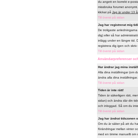
du angett en korrekt e-posta
missbruka forumet anonymt. 
klickat på
Jag är under 13 å
Till överst på sidan
Jag har registrerat mig tid
De troligaste anledningarna 
dig) eller så har administrat
inlägg under en längre tid. 
registrera dig igen och skriv 
Till överst på sidan
Användarpreferenser och
Hur ändrar jag mina instäl
Alla dina inställningar (om d
ändra alla dina inställningar.
Till överst på sidan
Tiden är inte rätt!
Tiden är säkerligen rätt, me
sidan) och ändra där din tid
och inloggad. Så om du inte h
Till överst på sidan
Jag har ändrat tidszonen oc
Om du är säker på att du har
förändringar mellan vinter 
med en timme manuellt om du v