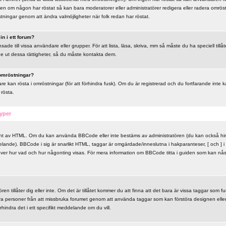
en om någon har röstat så kan bara moderatorer eller administratörer redigera eller radera omröst
stningar genom att ändra valmöjligheter när folk redan har röstat.
n i ett forum?
de till vissa användare eller grupper. För att lista, läsa, skriva, mm så måste du ha speciell till
ge ut dessa rättigheter, så du måste kontakta dem.
 omröstningar?
e kan rösta i omröstningar (för att förhindra fusk). Om du är registrerad och du fortfarande inte 
 rösta.
yper
ant av HTML. Om du kan använda BBCode eller inte bestäms av administratören (du kan också h
lande). BBCode i sig är snarlikt HTML, taggar är omgärdade/inneslutna i hakparanteser, [ och ] i s
över hur vad och hur någonting visas. För mera information om BBCode titta i guiden som kan nå
en tillåter dig eller inte. Om det är tillåtet kommer du att finna att det bara är vissa taggar som f
dra personer från att missbruka forumet genom att använda taggar som kan förstöra designen ell
rhindra det i ett specifikt meddelande om du vill.