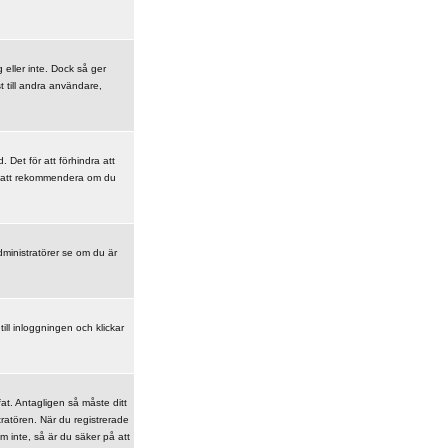
g eller inte. Dock så ger
t till andra användare,
Det för att förhindra att
nte att rekommendera om du
ministratörer se om du är
ill inloggningen och klickar
at. Antagligen så måste ditt
tratören. När du registrerade
m inte, så är du säker på att