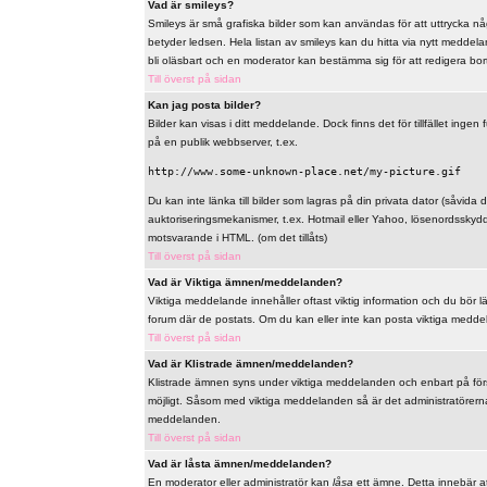
Vad är smileys?
Smileys är små grafiska bilder som kan användas för att uttrycka någo
betyder ledsen. Hela listan av smileys kan du hitta via nytt meddel
bli oläsbart och en moderator kan bestämma sig för att redigera bo
Till överst på sidan
Kan jag posta bilder?
Bilder kan visas i ditt meddelande. Dock finns det för tillfället ingen 
på en publik webbserver, t.ex.
http://www.some-unknown-place.net/my-picture.gif
Du kan inte länka till bilder som lagras på din privata dator (såvida de
auktoriseringsmekanismer, t.ex. Hotmail eller Yahoo, lösenordsskyd
motsvarande i HTML. (om det tillåts)
Till överst på sidan
Vad är Viktiga ämnen/meddelanden?
Viktiga meddelande innehåller oftast viktig information och du bör 
forum där de postats. Om du kan eller inte kan posta viktiga meddelan
Till överst på sidan
Vad är Klistrade ämnen/meddelanden?
Klistrade ämnen syns under viktiga meddelanden och enbart på först
möjligt. Såsom med viktiga meddelanden så är det administratörerna
meddelanden.
Till överst på sidan
Vad är låsta ämnen/meddelanden?
En moderator eller administratör kan
låsa
ett ämne. Detta innebär at