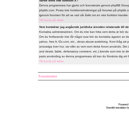
Varför finns inte funktion X?
Denna programvara har gjorts och licensierats genom phpBB Group. 
phpbb.com. Posta inte funktionsönskningar på forumet på phpbb.co
igenom forumen för att se vad vår åsikt om en viss funktion kanske 
Till överst på sidan
Vem kontaktar jag angående juridiska ärenden relaterade till de
Kontakta administratören. Om du inte kan hitta vem detta är bör d
Om du fortfarande inte får något svar bör du kontakta ägaren av do
yahoo, free.fr, f2s.com, etc., deras abuse-avdelning. Kom ihåg att 
ansvariga över hur, var eller av vem som detta forum används. Det 
and desist, liable, defamatory comment, etc.) ärende som inte är d
parts använding av denna programvara så kan du förvänta dig ett fåor
Till överst på sidan
Forumindex
Powered
Swedish
translation b