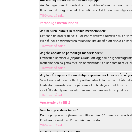
Hur blir jag ledare för en användargrupp?
Användargrupper skapas initialt av administratörerna och de utser
första kontakt någon av administratörerna. Skicka ett personligt me
Till överst på sidan
Personliga meddelanden
Jag kan inte skicka personliga meddelanden!
Det finns tre skäl till detta; du är inte registrerad och/eller du har
eller så har administratören förhindrat just dig från att skicka perso
Till överst på sidan
Jag får oönskade personliga meddelanden!
I framtiden kommer vi (phpBB Group) att lägga till en ignoreringslis
meddelanden så prata med en administratör, de kan förhindra en a
Till överst på sidan
Jag har fått spam eller anstötliga e-postmeddelanden från någon
Vi är ledsna att höra detta. E-postformuläret i forumet innehåller
kontakta administratörerna på forumet och bifoga en full kopia av e
innehåller detaljerna om vilken användare som skickat e-postmeddela
Till överst på sidan
Angående phpBB 2
Vem har gjort detta forum?
Denna programvara (i dess omodifierade form) är producerad och s
får distruberas fritt, se länken för mer detaljer.
Till överst på sidan