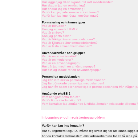
Hur lägger jag till en signatur till mitt meddelande?
Hur skapar jag en omröstning?
Hur ändrar jag en omröstning?
Varför kan jag inte komma in i ett forum?
Varför kan jag inte rösta i omröstningar?
Formatering och ämnestyper
Vad är BBCode?
Kan jag använda HTML?
Vad är smileys?
Kan jag posta bilder?
Vad är Viktiga ämnen/meddelanden?
Vad är Klistrade ämnen/meddelanden?
Vad är låsta ämnen/meddelanden?
Användarnivåer och grupper
Vad är en administratör?
Vad är en moderator?
Vad är en användargrupp?
Hur går jag med i en användargrupp?
Hur blir jag ledare för en användargrupp?
Personliga meddelanden
Jag kan inte skicka personliga meddelanden!
Jag får oönskade personliga meddelanden!
Jag har fått spam eller anstötliga e-postmeddelanden från någon p
Angående phpBB 2
Vem har gjort detta forum?
Varför finns inte funktion X?
Vem kontaktar jag angående juridiska ärenden relaterade till detta 
Inloggnings- och registreringsproblem
Varför kan jag inte logga in?
Har du registrerat dig? Du måste registrera dig för att kunna logga in
bör du kontakta webmastern eller administratören för att få reda på