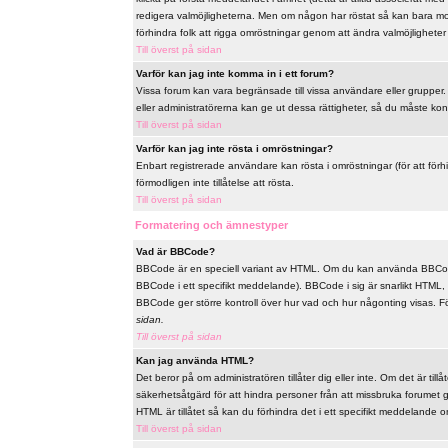
redigera valmöjligheterna. Men om någon har röstat så kan bara mode
förhindra folk att rigga omröstningar genom att ändra valmöjligheter 
Till överst på sidan
Varför kan jag inte komma in i ett forum?
Vissa forum kan vara begränsade till vissa användare eller grupper. F
eller administratörerna kan ge ut dessa rättigheter, så du måste ko
Till överst på sidan
Varför kan jag inte rösta i omröstningar?
Enbart registrerade användare kan rösta i omröstningar (för att förh
förmodligen inte tillåtelse att rösta.
Till överst på sidan
Formatering och ämnestyper
Vad är BBCode?
BBCode är en speciell variant av HTML. Om du kan använda BBCode
BBCode i ett specifikt meddelande). BBCode i sig är snarlikt HTML, t
BBCode ger större kontroll över hur vad och hur någonting visas. 
sidan.
Till överst på sidan
Kan jag använda HTML?
Det beror på om administratören tillåter dig eller inte. Om det är til
säkerhetsåtgärd för att hindra personer från att missbruka forume
HTML är tillåtet så kan du förhindra det i ett specifikt meddelande om
Till överst på sidan