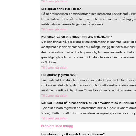
Till överst på sidan
Mitt språk finns inte i listan!
Då har förmodligen administratören inte installerat just ditt språk ell
kan installera det språk du behöver och om det inte finns så tag 
webbplats (se länken längst ner på sidorna).
Till överst på sidan
Hur visar jag en bild under mitt användarnamn?
Det kan finnas två bilder under användarnamnet när man läser ett äm
av stjärnor eller block som visar hur många inlägg du har skrivit ell
denna är i allmänhet unik eller personlig för varje användare. Det är u
görs tillgängliga för användaren. Om du inte kan använda avatarer 
skäl till detta.
Till överst på sidan
Hur ändrar jag min rank?
I normala fall kan du inte ändra din rank direkt (din rank står under 
indikera antalet inlägg du har skrivit och för att identifiera vissa 
att skriva onödiga inlägg bara för att öka din rank, administratörerna 
Till överst på sidan
När jag klickar på e-postlänken till en användare så vill forumet 
Tyvärr kan bara registrerade användare skicka e-post till andra anv
finess). Detta för att förhindra missbruk av e-postsystemet av ano
Till överst på sidan
Problem med inlägg
Hur skriver jag ett meddelande i ett forum?