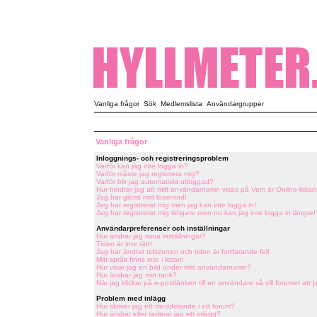
Vanliga frågor
Sök
Medlemslista
Användargrupper
Vanliga frågor
Inloggnings- och registreringsproblem
Varför kan jag inte logga in?
Varför måste jag registrera mig?
Varför blir jag automatiskt utloggad?
Hur hindrar jag att mitt användarnamn visas på Vem är Online-listan
Jag har glömt mitt lösenord!
Jag har registrerat mig men jag kan inte logga in!
Jag har registrerat mig tidigare men nu kan jag inte logga in längre!
Användarpreferenser och inställningar
Hur ändrar jag mina inställningar?
Tiden är inte rätt!
Jag har ändrat tidszonen och tiden är fortfarande fel!
Mitt språk finns inte i listan!
Hur visar jag en bild under mitt användarnamn?
Hur ändrar jag min rank?
När jag klickar på e-postlänken till en användare så vill forumet att j
Problem med inlägg
Hur skriver jag ett meddelande i ett forum?
Hur ändrar eller raderar jag ett inlägg?