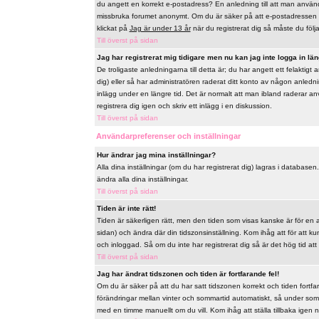
du angett en korrekt e-postadress? En anledning till att man använd
missbruka forumet anonymt. Om du är säker på att e-postadressen ä
klickat på
Jag är under 13 år
när du registrerat dig så måste du följa 
Till överst på sidan
Jag har registrerat mig tidigare men nu kan jag inte logga in län
De troligaste anledningarna till detta är; du har angett ett felaktig
dig) eller så har administratören raderat ditt konto av någon anlednin
inlägg under en längre tid. Det är normalt att man ibland raderar a
registrera dig igen och skriv ett inlägg i en diskussion.
Till överst på sidan
Användarpreferenser och inställningar
Hur ändrar jag mina inställningar?
Alla dina inställningar (om du har registrerat dig) lagras i databasen
ändra alla dina inställningar.
Till överst på sidan
Tiden är inte rätt!
Tiden är säkerligen rätt, men den tiden som visas kanske är för en a
sidan) och ändra där din tidszonsinställning. Kom ihåg att för att k
och inloggad. Så om du inte har registrerat dig så är det hög tid att
Till överst på sidan
Jag har ändrat tidszonen och tiden är fortfarande fel!
Om du är säker på att du har satt tidszonen korrekt och tiden fortfa
förändringar mellan vinter och sommartid automatiskt, så under som
med en timme manuellt om du vill. Kom ihåg att ställa tillbaka igen när