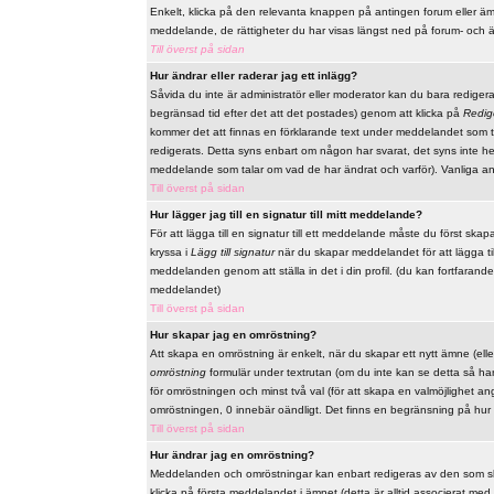
Enkelt, klicka på den relevanta knappen på antingen forum eller ämn
meddelande, de rättigheter du har visas längst ned på forum- och 
Till överst på sidan
Hur ändrar eller raderar jag ett inlägg?
Såvida du inte är administratör eller moderator kan du bara redige
begränsad tid efter det att det postades) genom att klicka på
Redig
kommer det att finnas en förklarande text under meddelandet som t
redigerats. Detta syns enbart om någon har svarat, det syns inte he
meddelande som talar om vad de har ändrat och varför). Vanliga a
Till överst på sidan
Hur lägger jag till en signatur till mitt meddelande?
För att lägga till en signatur till ett meddelande måste du först skap
kryssa i
Lägg till signatur
när du skapar meddelandet för att lägga till 
meddelanden genom att ställa in det i din profil. (du kan fortfarande
meddelandet)
Till överst på sidan
Hur skapar jag en omröstning?
Att skapa en omröstning är enkelt, när du skapar ett nytt ämne (elle
omröstning
formulär under textrutan (om du inte kan se detta så har 
för omröstningen och minst två val (för att skapa en valmöjlighet a
omröstningen, 0 innebär oändligt. Det finns en begränsning på hur
Till överst på sidan
Hur ändrar jag en omröstning?
Meddelanden och omröstningar kan enbart redigeras av den som skap
klicka på första meddelandet i ämnet (detta är alltid associerat m