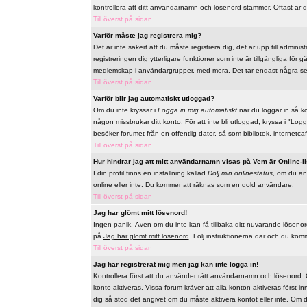
kontrollera att ditt användarnamn och lösenord stämmer. Oftast är d
Till överst på sidan
Varför måste jag registrera mig?
Det är inte säkert att du måste registrera dig, det är upp till adminis
registreringen dig ytterligare funktioner som inte är tillgängliga för
medlemskap i användargrupper, med mera. Det tar endast några sek
Till överst på sidan
Varför blir jag automatiskt utloggad?
Om du inte kryssar i
Logga in mig automatiskt
när du loggar in så ko
någon missbrukar ditt konto. För att inte bli utloggad, kryssa i "L
besöker forumet från en offentlig dator, så som bibliotek, internetcaf
Till överst på sidan
Hur hindrar jag att mitt användarnamn visas på Vem är Online-l
I din profil finns en inställning kallad
Dölj min onlinestatus
, om du änd
online eller inte. Du kommer att räknas som en dold användare.
Till överst på sidan
Jag har glömt mitt lösenord!
Ingen panik. Även om du inte kan få tillbaka ditt nuvarande lösenord s
på
Jag har glömt mitt lösenord
. Följ instruktionerna där och du komme
Till överst på sidan
Jag har registrerat mig men jag kan inte logga in!
Kontrollera först att du använder rätt användarnamn och lösenord. Om
konto aktiveras. Vissa forum kräver att alla konton aktiveras först i
dig så stod det angivet om du måste aktivera kontot eller inte. Om du