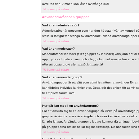
avslutas den. Ämnen kan låsas av många skäl.
Till överst på sidan
Användarnivåer och grupper
Vad är en administratör?
Administratörer är personer som har den högsta nivån av kontroll på 
ställa in rättigheter, stänga av användare, skapa användargrupper el
Till överst på sidan
Vad är en moderator?
Moderatorer är individer (eller grupper av individer) vars jobb det är
upp, flytta och dela ämnen och inlägg i forumet som de har ansvar fö
eller att posta grovt eller anstötligt material.
Till överst på sidan
Vad är en användargrupp?
Användargrupper är ett sätt som administratörerna använder för at
kan tilldelas individuella rättigheter. Detta gör det enkelt för admi
till ett privat forum, mm.
Till överst på sidan
Hur går jag med i en användargrupp?
För att ansluta dig till en användargrupp så klicka på användargrupp
grupper är
öppna
, vissa är stängda och vissa kan även vara dolda
lämplig knapp. Användargruppens ledare kommer då antingen bevilja 
på gruppledarna om de nekar dig medlemskap. De har säkert sina s
Till överst på sidan