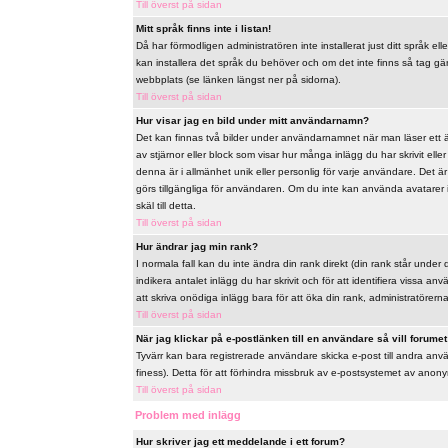
Till överst på sidan
Mitt språk finns inte i listan!
Då har förmodligen administratören inte installerat just ditt språk ell
kan installera det språk du behöver och om det inte finns så tag 
webbplats (se länken längst ner på sidorna).
Till överst på sidan
Hur visar jag en bild under mitt användarnamn?
Det kan finnas två bilder under användarnamnet när man läser ett äm
av stjärnor eller block som visar hur många inlägg du har skrivit ell
denna är i allmänhet unik eller personlig för varje användare. Det är u
görs tillgängliga för användaren. Om du inte kan använda avatarer 
skäl till detta.
Till överst på sidan
Hur ändrar jag min rank?
I normala fall kan du inte ändra din rank direkt (din rank står under 
indikera antalet inlägg du har skrivit och för att identifiera vissa 
att skriva onödiga inlägg bara för att öka din rank, administratörerna 
Till överst på sidan
När jag klickar på e-postlänken till en användare så vill forumet 
Tyvärr kan bara registrerade användare skicka e-post till andra anv
finess). Detta för att förhindra missbruk av e-postsystemet av ano
Till överst på sidan
Problem med inlägg
Hur skriver jag ett meddelande i ett forum?