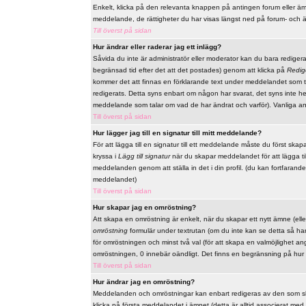
Enkelt, klicka på den relevanta knappen på antingen forum eller ämn
meddelande, de rättigheter du har visas längst ned på forum- och 
Till överst på sidan
Hur ändrar eller raderar jag ett inlägg?
Såvida du inte är administratör eller moderator kan du bara redige
begränsad tid efter det att det postades) genom att klicka på
Redig
kommer det att finnas en förklarande text under meddelandet som t
redigerats. Detta syns enbart om någon har svarat, det syns inte he
meddelande som talar om vad de har ändrat och varför). Vanliga a
Till överst på sidan
Hur lägger jag till en signatur till mitt meddelande?
För att lägga till en signatur till ett meddelande måste du först skap
kryssa i
Lägg till signatur
när du skapar meddelandet för att lägga till 
meddelanden genom att ställa in det i din profil. (du kan fortfarande
meddelandet)
Till överst på sidan
Hur skapar jag en omröstning?
Att skapa en omröstning är enkelt, när du skapar ett nytt ämne (elle
omröstning
formulär under textrutan (om du inte kan se detta så har 
för omröstningen och minst två val (för att skapa en valmöjlighet a
omröstningen, 0 innebär oändligt. Det finns en begränsning på hur
Till överst på sidan
Hur ändrar jag en omröstning?
Meddelanden och omröstningar kan enbart redigeras av den som skap
klicka på första meddelandet i ämnet (detta är alltid associerat m