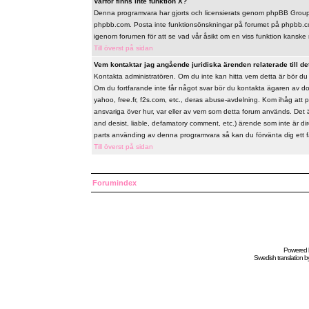
Varför finns inte funktion X?
Denna programvara har gjorts och licensierats genom phpBB Group. 
phpbb.com. Posta inte funktionsönskningar på forumet på phpbb.co
igenom forumen för att se vad vår åsikt om en viss funktion kanske 
Till överst på sidan
Vem kontaktar jag angående juridiska ärenden relaterade till de
Kontakta administratören. Om du inte kan hitta vem detta är bör d
Om du fortfarande inte får något svar bör du kontakta ägaren av do
yahoo, free.fr, f2s.com, etc., deras abuse-avdelning. Kom ihåg att 
ansvariga över hur, var eller av vem som detta forum används. Det 
and desist, liable, defamatory comment, etc.) ärende som inte är d
parts använding av denna programvara så kan du förvänta dig ett fåor
Till överst på sidan
Forumindex
Powered
Swedish
translation b