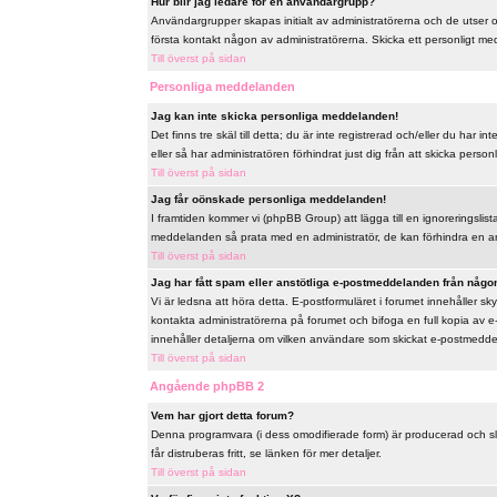
Hur blir jag ledare för en användargrupp?
Användargrupper skapas initialt av administratörerna och de utser
första kontakt någon av administratörerna. Skicka ett personligt me
Till överst på sidan
Personliga meddelanden
Jag kan inte skicka personliga meddelanden!
Det finns tre skäl till detta; du är inte registrerad och/eller du har
eller så har administratören förhindrat just dig från att skicka perso
Till överst på sidan
Jag får oönskade personliga meddelanden!
I framtiden kommer vi (phpBB Group) att lägga till en ignoreringslis
meddelanden så prata med en administratör, de kan förhindra en a
Till överst på sidan
Jag har fått spam eller anstötliga e-postmeddelanden från någon
Vi är ledsna att höra detta. E-postformuläret i forumet innehåller
kontakta administratörerna på forumet och bifoga en full kopia av e
innehåller detaljerna om vilken användare som skickat e-postmeddela
Till överst på sidan
Angående phpBB 2
Vem har gjort detta forum?
Denna programvara (i dess omodifierade form) är producerad och s
får distruberas fritt, se länken för mer detaljer.
Till överst på sidan