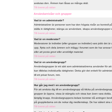
avslutas den. Ämnen kan låsas av många skäl.
Till överst på sidan
Användarnivåer och grupper
Vad är en administratör?
Administratörer är personer som har den högsta nivån av kontroll på 
ställa in rättigheter, stänga av användare, skapa användargrupper el
Till överst på sidan
Vad är en moderator?
Moderatorer är individer (eller grupper av individer) vars jobb det är
upp, flytta och dela ämnen och inlägg i forumet som de har ansvar fö
eller att posta grovt eller anstötligt material.
Till överst på sidan
Vad är en användargrupp?
Användargrupper är ett sätt som administratörerna använder för at
kan tilldelas individuella rättigheter. Detta gör det enkelt för admi
till ett privat forum, mm.
Till överst på sidan
Hur går jag med i en användargrupp?
För att ansluta dig till en användargrupp så klicka på användargrupp
grupper är
öppna
, vissa är stängda och vissa kan även vara dolda
lämplig knapp. Användargruppens ledare kommer då antingen bevilja 
på gruppledarna om de nekar dig medlemskap. De har säkert sina s
Till överst på sidan