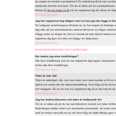
du angett en korrekt e-postadress? En anledning till att man använd
missbruka forumet anonymt. Om du är säker på att e-postadressen ä
klickat på
Jag är under 13 år
när du registrerat dig så måste du följa 
Till överst på sidan
Jag har registrerat mig tidigare men nu kan jag inte logga in län
De troligaste anledningarna till detta är; du har angett ett felaktig
dig) eller så har administratören raderat ditt konto av någon anlednin
inlägg under en längre tid. Det är normalt att man ibland raderar a
registrera dig igen och skriv ett inlägg i en diskussion.
Till överst på sidan
Användarpreferenser och inställningar
Hur ändrar jag mina inställningar?
Alla dina inställningar (om du har registrerat dig) lagras i databasen
ändra alla dina inställningar.
Till överst på sidan
Tiden är inte rätt!
Tiden är säkerligen rätt, men den tiden som visas kanske är för en a
sidan) och ändra där din tidszonsinställning. Kom ihåg att för att k
och inloggad. Så om du inte har registrerat dig så är det hög tid att
Till överst på sidan
Jag har ändrat tidszonen och tiden är fortfarande fel!
Om du är säker på att du har satt tidszonen korrekt och tiden fortfa
förändringar mellan vinter och sommartid automatiskt, så under som
med en timme manuellt om du vill. Kom ihåg att ställa tillbaka igen när