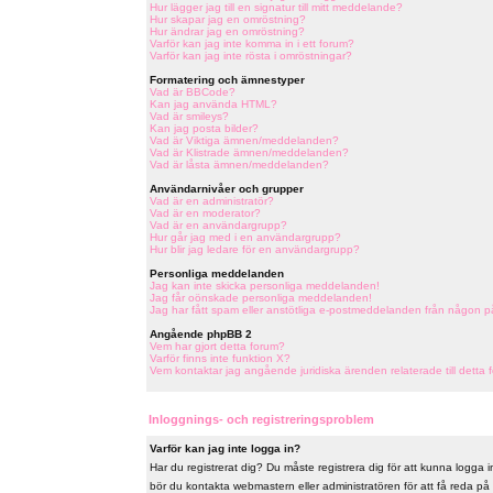
Hur lägger jag till en signatur till mitt meddelande?
Hur skapar jag en omröstning?
Hur ändrar jag en omröstning?
Varför kan jag inte komma in i ett forum?
Varför kan jag inte rösta i omröstningar?
Formatering och ämnestyper
Vad är BBCode?
Kan jag använda HTML?
Vad är smileys?
Kan jag posta bilder?
Vad är Viktiga ämnen/meddelanden?
Vad är Klistrade ämnen/meddelanden?
Vad är låsta ämnen/meddelanden?
Användarnivåer och grupper
Vad är en administratör?
Vad är en moderator?
Vad är en användargrupp?
Hur går jag med i en användargrupp?
Hur blir jag ledare för en användargrupp?
Personliga meddelanden
Jag kan inte skicka personliga meddelanden!
Jag får oönskade personliga meddelanden!
Jag har fått spam eller anstötliga e-postmeddelanden från någon p
Angående phpBB 2
Vem har gjort detta forum?
Varför finns inte funktion X?
Vem kontaktar jag angående juridiska ärenden relaterade till detta 
Inloggnings- och registreringsproblem
Varför kan jag inte logga in?
Har du registrerat dig? Du måste registrera dig för att kunna logga in
bör du kontakta webmastern eller administratören för att få reda på