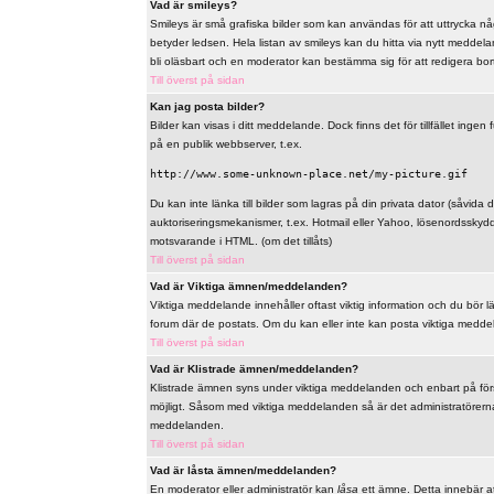
Vad är smileys?
Smileys är små grafiska bilder som kan användas för att uttrycka någo
betyder ledsen. Hela listan av smileys kan du hitta via nytt meddel
bli oläsbart och en moderator kan bestämma sig för att redigera bo
Till överst på sidan
Kan jag posta bilder?
Bilder kan visas i ditt meddelande. Dock finns det för tillfället ingen 
på en publik webbserver, t.ex.
http://www.some-unknown-place.net/my-picture.gif
Du kan inte länka till bilder som lagras på din privata dator (såvida de
auktoriseringsmekanismer, t.ex. Hotmail eller Yahoo, lösenordsskyd
motsvarande i HTML. (om det tillåts)
Till överst på sidan
Vad är Viktiga ämnen/meddelanden?
Viktiga meddelande innehåller oftast viktig information och du bör 
forum där de postats. Om du kan eller inte kan posta viktiga meddelan
Till överst på sidan
Vad är Klistrade ämnen/meddelanden?
Klistrade ämnen syns under viktiga meddelanden och enbart på först
möjligt. Såsom med viktiga meddelanden så är det administratörerna
meddelanden.
Till överst på sidan
Vad är låsta ämnen/meddelanden?
En moderator eller administratör kan
låsa
ett ämne. Detta innebär at