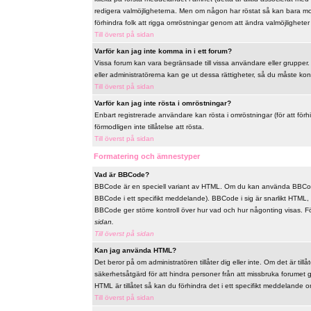
redigera valmöjligheterna. Men om någon har röstat så kan bara mode
förhindra folk att rigga omröstningar genom att ändra valmöjligheter 
Till överst på sidan
Varför kan jag inte komma in i ett forum?
Vissa forum kan vara begränsade till vissa användare eller grupper. F
eller administratörerna kan ge ut dessa rättigheter, så du måste ko
Till överst på sidan
Varför kan jag inte rösta i omröstningar?
Enbart registrerade användare kan rösta i omröstningar (för att förh
förmodligen inte tillåtelse att rösta.
Till överst på sidan
Formatering och ämnestyper
Vad är BBCode?
BBCode är en speciell variant av HTML. Om du kan använda BBCode
BBCode i ett specifikt meddelande). BBCode i sig är snarlikt HTML, t
BBCode ger större kontroll över hur vad och hur någonting visas. 
sidan.
Till överst på sidan
Kan jag använda HTML?
Det beror på om administratören tillåter dig eller inte. Om det är til
säkerhetsåtgärd för att hindra personer från att missbruka forume
HTML är tillåtet så kan du förhindra det i ett specifikt meddelande om
Till överst på sidan