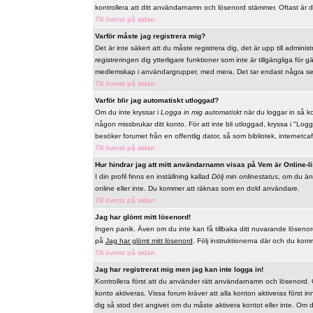
kontrollera att ditt användarnamn och lösenord stämmer. Oftast är d
Till överst på sidan
Varför måste jag registrera mig?
Det är inte säkert att du måste registrera dig, det är upp till adminis
registreringen dig ytterligare funktioner som inte är tillgängliga för
medlemskap i användargrupper, med mera. Det tar endast några sek
Till överst på sidan
Varför blir jag automatiskt utloggad?
Om du inte kryssar i
Logga in mig automatiskt
när du loggar in så ko
någon missbrukar ditt konto. För att inte bli utloggad, kryssa i "L
besöker forumet från en offentlig dator, så som bibliotek, internetcaf
Till överst på sidan
Hur hindrar jag att mitt användarnamn visas på Vem är Online-l
I din profil finns en inställning kallad
Dölj min onlinestatus
, om du änd
online eller inte. Du kommer att räknas som en dold användare.
Till överst på sidan
Jag har glömt mitt lösenord!
Ingen panik. Även om du inte kan få tillbaka ditt nuvarande lösenord s
på
Jag har glömt mitt lösenord
. Följ instruktionerna där och du komme
Till överst på sidan
Jag har registrerat mig men jag kan inte logga in!
Kontrollera först att du använder rätt användarnamn och lösenord. Om
konto aktiveras. Vissa forum kräver att alla konton aktiveras först i
dig så stod det angivet om du måste aktivera kontot eller inte. Om du