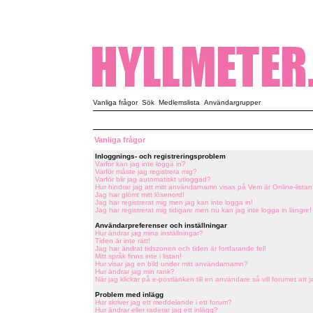
Vanliga frågor
Sök
Medlemslista
Användargrupper
Vanliga frågor
Inloggnings- och registreringsproblem
Varför kan jag inte logga in?
Varför måste jag registrera mig?
Varför blir jag automatiskt utloggad?
Hur hindrar jag att mitt användarnamn visas på Vem är Online-listan
Jag har glömt mitt lösenord!
Jag har registrerat mig men jag kan inte logga in!
Jag har registrerat mig tidigare men nu kan jag inte logga in längre!
Användarpreferenser och inställningar
Hur ändrar jag mina inställningar?
Tiden är inte rätt!
Jag har ändrat tidszonen och tiden är fortfarande fel!
Mitt språk finns inte i listan!
Hur visar jag en bild under mitt användarnamn?
Hur ändrar jag min rank?
När jag klickar på e-postlänken till en användare så vill forumet att j
Problem med inlägg
Hur skriver jag ett meddelande i ett forum?
Hur ändrar eller raderar jag ett inlägg?