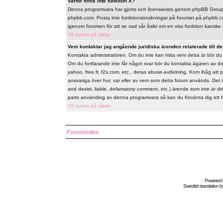
Varför finns inte funktion X?
Denna programvara har gjorts och licensierats genom phpBB Group. 
phpbb.com. Posta inte funktionsönskningar på forumet på phpbb.co
igenom forumen för att se vad vår åsikt om en viss funktion kanske 
Till överst på sidan
Vem kontaktar jag angående juridiska ärenden relaterade till de
Kontakta administratören. Om du inte kan hitta vem detta är bör d
Om du fortfarande inte får något svar bör du kontakta ägaren av do
yahoo, free.fr, f2s.com, etc., deras abuse-avdelning. Kom ihåg att 
ansvariga över hur, var eller av vem som detta forum används. Det 
and desist, liable, defamatory comment, etc.) ärende som inte är d
parts använding av denna programvara så kan du förvänta dig ett fåor
Till överst på sidan
Forumindex
Powered
Swedish
translation b