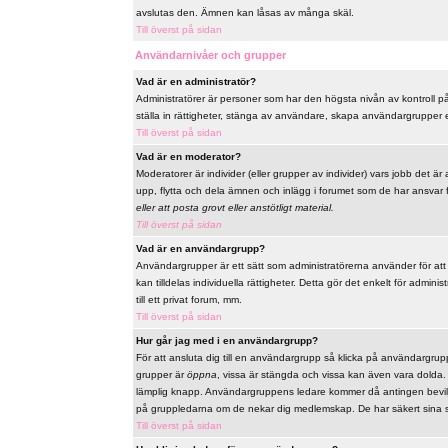
avslutas den. Ämnen kan låsas av många skäl.
Till överst på sidan
Användarnivåer och grupper
Vad är en administratör?
Administratörer är personer som har den högsta nivån av kontroll på 
ställa in rättigheter, stänga av användare, skapa användargrupper el
Till överst på sidan
Vad är en moderator?
Moderatorer är individer (eller grupper av individer) vars jobb det är
upp, flytta och dela ämnen och inlägg i forumet som de har ansvar fö
eller att posta grovt eller anstötligt material.
Till överst på sidan
Vad är en användargrupp?
Användargrupper är ett sätt som administratörerna använder för at
kan tilldelas individuella rättigheter. Detta gör det enkelt för admi
till ett privat forum, mm.
Till överst på sidan
Hur går jag med i en användargrupp?
För att ansluta dig till en användargrupp så klicka på användargrupp
grupper är
öppna
, vissa är stängda och vissa kan även vara dolda
lämplig knapp. Användargruppens ledare kommer då antingen bevilja 
på gruppledarna om de nekar dig medlemskap. De har säkert sina s
Till överst på sidan