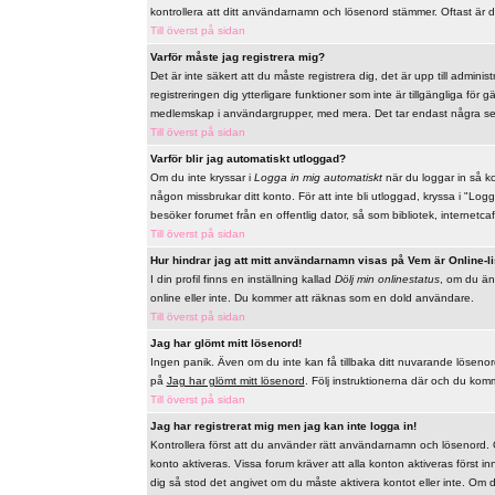
kontrollera att ditt användarnamn och lösenord stämmer. Oftast är d
Till överst på sidan
Varför måste jag registrera mig?
Det är inte säkert att du måste registrera dig, det är upp till adminis
registreringen dig ytterligare funktioner som inte är tillgängliga för
medlemskap i användargrupper, med mera. Det tar endast några sek
Till överst på sidan
Varför blir jag automatiskt utloggad?
Om du inte kryssar i
Logga in mig automatiskt
när du loggar in så ko
någon missbrukar ditt konto. För att inte bli utloggad, kryssa i "L
besöker forumet från en offentlig dator, så som bibliotek, internetcaf
Till överst på sidan
Hur hindrar jag att mitt användarnamn visas på Vem är Online-l
I din profil finns en inställning kallad
Dölj min onlinestatus
, om du änd
online eller inte. Du kommer att räknas som en dold användare.
Till överst på sidan
Jag har glömt mitt lösenord!
Ingen panik. Även om du inte kan få tillbaka ditt nuvarande lösenord s
på
Jag har glömt mitt lösenord
. Följ instruktionerna där och du komme
Till överst på sidan
Jag har registrerat mig men jag kan inte logga in!
Kontrollera först att du använder rätt användarnamn och lösenord. Om
konto aktiveras. Vissa forum kräver att alla konton aktiveras först i
dig så stod det angivet om du måste aktivera kontot eller inte. Om du