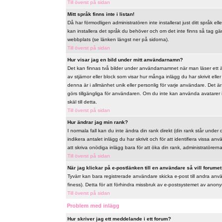
Till överst på sidan
Mitt språk finns inte i listan!
Då har förmodligen administratören inte installerat just ditt språk ell
kan installera det språk du behöver och om det inte finns så tag 
webbplats (se länken längst ner på sidorna).
Till överst på sidan
Hur visar jag en bild under mitt användarnamn?
Det kan finnas två bilder under användarnamnet när man läser ett äm
av stjärnor eller block som visar hur många inlägg du har skrivit ell
denna är i allmänhet unik eller personlig för varje användare. Det är u
görs tillgängliga för användaren. Om du inte kan använda avatarer 
skäl till detta.
Till överst på sidan
Hur ändrar jag min rank?
I normala fall kan du inte ändra din rank direkt (din rank står under 
indikera antalet inlägg du har skrivit och för att identifiera vissa 
att skriva onödiga inlägg bara för att öka din rank, administratörerna 
Till överst på sidan
När jag klickar på e-postlänken till en användare så vill forumet 
Tyvärr kan bara registrerade användare skicka e-post till andra anv
finess). Detta för att förhindra missbruk av e-postsystemet av ano
Till överst på sidan
Problem med inlägg
Hur skriver jag ett meddelande i ett forum?