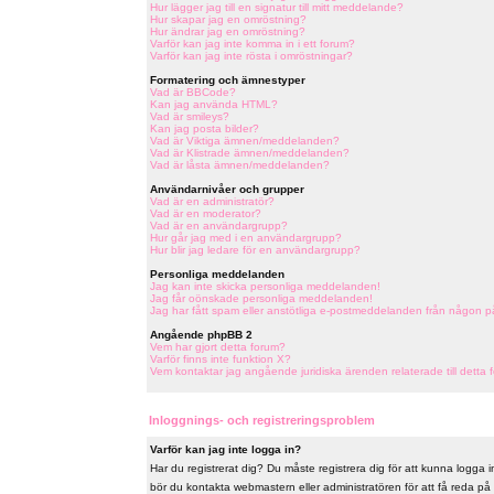
Hur lägger jag till en signatur till mitt meddelande?
Hur skapar jag en omröstning?
Hur ändrar jag en omröstning?
Varför kan jag inte komma in i ett forum?
Varför kan jag inte rösta i omröstningar?
Formatering och ämnestyper
Vad är BBCode?
Kan jag använda HTML?
Vad är smileys?
Kan jag posta bilder?
Vad är Viktiga ämnen/meddelanden?
Vad är Klistrade ämnen/meddelanden?
Vad är låsta ämnen/meddelanden?
Användarnivåer och grupper
Vad är en administratör?
Vad är en moderator?
Vad är en användargrupp?
Hur går jag med i en användargrupp?
Hur blir jag ledare för en användargrupp?
Personliga meddelanden
Jag kan inte skicka personliga meddelanden!
Jag får oönskade personliga meddelanden!
Jag har fått spam eller anstötliga e-postmeddelanden från någon p
Angående phpBB 2
Vem har gjort detta forum?
Varför finns inte funktion X?
Vem kontaktar jag angående juridiska ärenden relaterade till detta 
Inloggnings- och registreringsproblem
Varför kan jag inte logga in?
Har du registrerat dig? Du måste registrera dig för att kunna logga in
bör du kontakta webmastern eller administratören för att få reda på