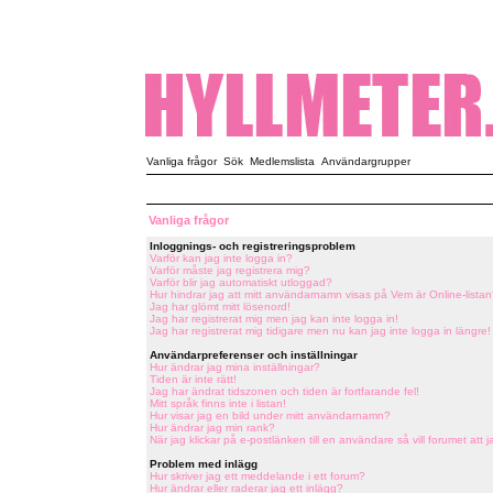
Vanliga frågor
Sök
Medlemslista
Användargrupper
Vanliga frågor
Inloggnings- och registreringsproblem
Varför kan jag inte logga in?
Varför måste jag registrera mig?
Varför blir jag automatiskt utloggad?
Hur hindrar jag att mitt användarnamn visas på Vem är Online-listan
Jag har glömt mitt lösenord!
Jag har registrerat mig men jag kan inte logga in!
Jag har registrerat mig tidigare men nu kan jag inte logga in längre!
Användarpreferenser och inställningar
Hur ändrar jag mina inställningar?
Tiden är inte rätt!
Jag har ändrat tidszonen och tiden är fortfarande fel!
Mitt språk finns inte i listan!
Hur visar jag en bild under mitt användarnamn?
Hur ändrar jag min rank?
När jag klickar på e-postlänken till en användare så vill forumet att j
Problem med inlägg
Hur skriver jag ett meddelande i ett forum?
Hur ändrar eller raderar jag ett inlägg?