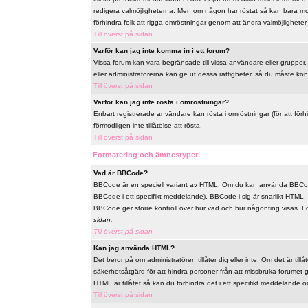
redigera valmöjligheterna. Men om någon har röstat så kan bara mode
förhindra folk att rigga omröstningar genom att ändra valmöjligheter 
Till överst på sidan
Varför kan jag inte komma in i ett forum?
Vissa forum kan vara begränsade till vissa användare eller grupper. F
eller administratörerna kan ge ut dessa rättigheter, så du måste ko
Till överst på sidan
Varför kan jag inte rösta i omröstningar?
Enbart registrerade användare kan rösta i omröstningar (för att förh
förmodligen inte tillåtelse att rösta.
Till överst på sidan
Formatering och ämnestyper
Vad är BBCode?
BBCode är en speciell variant av HTML. Om du kan använda BBCode
BBCode i ett specifikt meddelande). BBCode i sig är snarlikt HTML, t
BBCode ger större kontroll över hur vad och hur någonting visas. 
sidan.
Till överst på sidan
Kan jag använda HTML?
Det beror på om administratören tillåter dig eller inte. Om det är til
säkerhetsåtgärd för att hindra personer från att missbruka forume
HTML är tillåtet så kan du förhindra det i ett specifikt meddelande om
Till överst på sidan