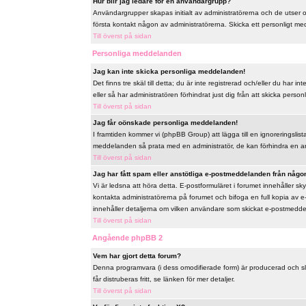
Hur blir jag ledare för en användargrupp?
Användargrupper skapas initialt av administratörerna och de utser
första kontakt någon av administratörerna. Skicka ett personligt me
Till överst på sidan
Personliga meddelanden
Jag kan inte skicka personliga meddelanden!
Det finns tre skäl till detta; du är inte registrerad och/eller du har
eller så har administratören förhindrat just dig från att skicka perso
Till överst på sidan
Jag får oönskade personliga meddelanden!
I framtiden kommer vi (phpBB Group) att lägga till en ignoreringslis
meddelanden så prata med en administratör, de kan förhindra en a
Till överst på sidan
Jag har fått spam eller anstötliga e-postmeddelanden från någon
Vi är ledsna att höra detta. E-postformuläret i forumet innehåller
kontakta administratörerna på forumet och bifoga en full kopia av e
innehåller detaljerna om vilken användare som skickat e-postmeddela
Till överst på sidan
Angående phpBB 2
Vem har gjort detta forum?
Denna programvara (i dess omodifierade form) är producerad och s
får distruberas fritt, se länken för mer detaljer.
Till överst på sidan