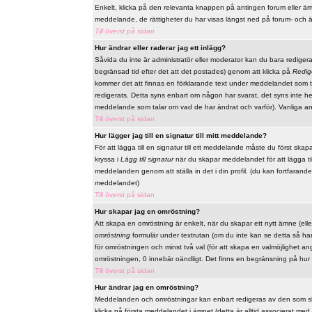
Enkelt, klicka på den relevanta knappen på antingen forum eller ämn
meddelande, de rättigheter du har visas längst ned på forum- och 
Till överst på sidan
Hur ändrar eller raderar jag ett inlägg?
Såvida du inte är administratör eller moderator kan du bara redige
begränsad tid efter det att det postades) genom att klicka på
Redig
kommer det att finnas en förklarande text under meddelandet som t
redigerats. Detta syns enbart om någon har svarat, det syns inte he
meddelande som talar om vad de har ändrat och varför). Vanliga a
Till överst på sidan
Hur lägger jag till en signatur till mitt meddelande?
För att lägga till en signatur till ett meddelande måste du först skap
kryssa i
Lägg till signatur
när du skapar meddelandet för att lägga till 
meddelanden genom att ställa in det i din profil. (du kan fortfarande
meddelandet)
Till överst på sidan
Hur skapar jag en omröstning?
Att skapa en omröstning är enkelt, när du skapar ett nytt ämne (elle
omröstning
formulär under textrutan (om du inte kan se detta så har 
för omröstningen och minst två val (för att skapa en valmöjlighet a
omröstningen, 0 innebär oändligt. Det finns en begränsning på hur
Till överst på sidan
Hur ändrar jag en omröstning?
Meddelanden och omröstningar kan enbart redigeras av den som skap
klicka på första meddelandet i ämnet (detta är alltid associerat m