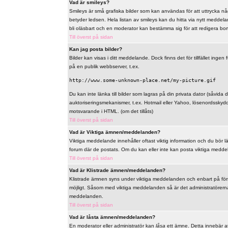
Vad är smileys?
Smileys är små grafiska bilder som kan användas för att uttrycka någo
betyder ledsen. Hela listan av smileys kan du hitta via nytt meddel
bli oläsbart och en moderator kan bestämma sig för att redigera bo
Till överst på sidan
Kan jag posta bilder?
Bilder kan visas i ditt meddelande. Dock finns det för tillfället ingen 
på en publik webbserver, t.ex.
http://www.some-unknown-place.net/my-picture.gif
Du kan inte länka till bilder som lagras på din privata dator (såvida de
auktoriseringsmekanismer, t.ex. Hotmail eller Yahoo, lösenordsskyd
motsvarande i HTML. (om det tillåts)
Till överst på sidan
Vad är Viktiga ämnen/meddelanden?
Viktiga meddelande innehåller oftast viktig information och du bör 
forum där de postats. Om du kan eller inte kan posta viktiga meddelan
Till överst på sidan
Vad är Klistrade ämnen/meddelanden?
Klistrade ämnen syns under viktiga meddelanden och enbart på först
möjligt. Såsom med viktiga meddelanden så är det administratörerna
meddelanden.
Till överst på sidan
Vad är låsta ämnen/meddelanden?
En moderator eller administratör kan
låsa
ett ämne. Detta innebär at