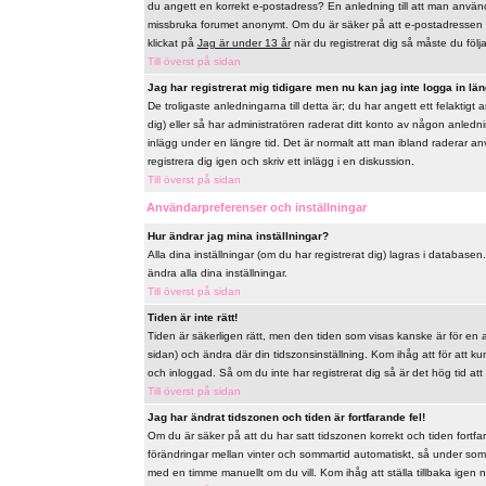
du angett en korrekt e-postadress? En anledning till att man använd
missbruka forumet anonymt. Om du är säker på att e-postadressen ä
klickat på
Jag är under 13 år
när du registrerat dig så måste du följa 
Till överst på sidan
Jag har registrerat mig tidigare men nu kan jag inte logga in län
De troligaste anledningarna till detta är; du har angett ett felaktig
dig) eller så har administratören raderat ditt konto av någon anlednin
inlägg under en längre tid. Det är normalt att man ibland raderar a
registrera dig igen och skriv ett inlägg i en diskussion.
Till överst på sidan
Användarpreferenser och inställningar
Hur ändrar jag mina inställningar?
Alla dina inställningar (om du har registrerat dig) lagras i databasen
ändra alla dina inställningar.
Till överst på sidan
Tiden är inte rätt!
Tiden är säkerligen rätt, men den tiden som visas kanske är för en a
sidan) och ändra där din tidszonsinställning. Kom ihåg att för att k
och inloggad. Så om du inte har registrerat dig så är det hög tid att
Till överst på sidan
Jag har ändrat tidszonen och tiden är fortfarande fel!
Om du är säker på att du har satt tidszonen korrekt och tiden fortfa
förändringar mellan vinter och sommartid automatiskt, så under som
med en timme manuellt om du vill. Kom ihåg att ställa tillbaka igen när